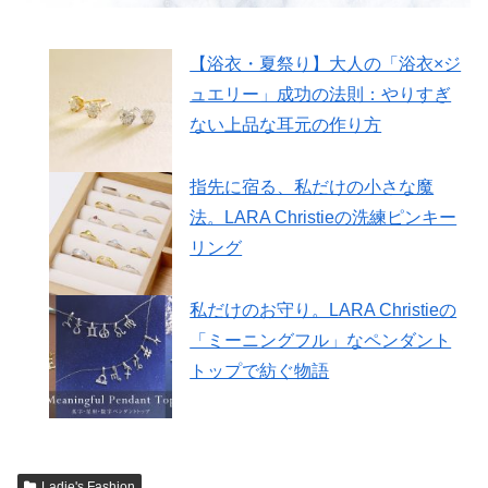
【浴衣・夏祭り】大人の「浴衣×ジ
ュエリー」成功の法則：やりすぎ
ない上品な耳元の作り方
指先に宿る、私だけの小さな魔
法。LARA Christieの洗練ピンキー
リング
私だけのお守り。LARA Christieの
「ミーニングフル」なペンダント
トップで紡ぐ物語
Ladie's Fashion