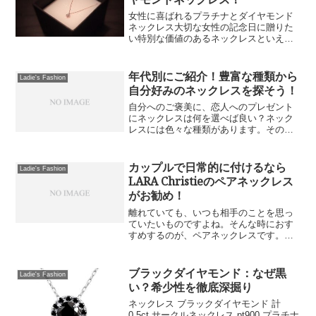
女性に喜ばれるプラチナとダイヤモンド
ネックレス大切な女性の記念日に贈りた
い特別な価値のあるネックレスといえ
ば、レディース向けのダイヤモンドネッ
クレスです。最近は、ダイヤモンドでは
ないけれども、放つ輝きはダイヤモンド
年代別にご紹介！豊富な種類から
Ladie's Fashion
のようだと言われるキュービ...
自分好みのネックレスを探そう！
自分へのご褒美に、恋人へのプレゼント
にネックレスは何を選べば良い？ネック
レスには色々な種類があります。そのた
め自分へのご褒美に、恋人へのプレゼン
トに何を選べば良いのか迷いますよね。
プラチナやゴールド、シルバーなどチェ
カップルで日常的に付けるなら
Ladie's Fashion
ーン部分の素材だけでも色...
LARA Christieのペアネックレス
がお勧め！
離れていても、いつも相手のことを思っ
ていたいものですよね。そんな時におす
すめするのが、ペアネックレスです。ペ
アネックレスを肌身離さず身に着けるこ
とで、常にパートナーの存在を感じるこ
とができるでしょう。そうはいっても、
ブラックダイヤモンド：なぜ黒
Ladie's Fashion
派手なデザインだと、職場...
い？希少性を徹底深掘り
ネックレス ブラックダイヤモンド 計
0.5ct サークルネックレス pt900 プラチナ