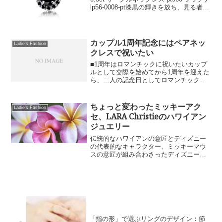
lp56-0008-pt漆黒の輝きを放ち、見る者を
惹きつけるブラックダイヤモンド。その
ミステリアスな魅力は多くの人々を虜に
していますが、「なぜ黒いの...
カップル1周年記念にはペアネッ
Ladie's Fashion
クレスで祝いたい
■1周年はロマンチックに祝いたいカップ
ルとして交際を始めてから1周年を迎えた
ら、二人の記念日としてロマンチックに
祝いたいものです。祝い方にはいろいろ
な方法がありますが、後から二人で「あ
の頃はこうだったね」なんて思い出した
ちょっと変わったミッキーアク
Ladie's Fashion
くなるような、素敵な...
セ、LARA Christieのハワイアン
ジュエリー
伝統的なハワイアンの意匠とディズニー
の代表的なキャラクター、ミッキーマウ
スの意匠が組み合わさったディズニーコ
レクション・ハワイアンジュエリーは、
ディズニー好きな人へのプレゼントにぴ
ったりのアクセサリーです。しかしディ
ズニーとハワイ、一見何ら...
「指の形」で選ぶリングのデザイン：節