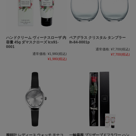
ハンドクリーム ヴィーナスローザ 内
ペアグラス クリスタル タンブラー
容量 45g ダマスクローズ lcs91-
lh-84-0001p
0001
通常価格:
¥7,700
(税込)
通常価格:
¥1,980
(税込)
¥7,700
(税込)
¥1,980
(税込)
腕時計 レディース ウォッチ モナコ
一輪薔薇 プリザーブドフラワー ハン