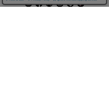
ギフトラッピングサービス
お手入れ方法
メールの配信
会員登録
ヘルプ
オーダーを確認
ご利用案内
お支払い・配送について
返品について
Q&A
お問い合わせ
LARA Christieについて
LARA Christie Style
法人のお客様、プレス・メディアの方
個人情報の取り扱いについて
特定商取引法に関する表示