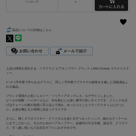
ソリティア
○
返品についての詳細はこちら
上品な時間を演出する、ペアグラス ビアタンブラー ブランド LARA Christie ララクリステ
ィー。
1つ1つ手作業で作られるグラスに、同じく手作業でプラチナの縁巻きを施した高級感あふ
れる逸品。
ブランド屈指の人気ジュエリー「ソリティアネックレス」をデザインしました。
ビールや焼酎・ハイボールなど、何を飲むにも使い勝手の良いサイズです。ドリンクを注
げばチェーンの柄が波面に写り込んで揺れ、ゆったりとしたリラックスタイムにぴった
り。お酒を嗜む大人時間に似合うグラスです。
さらに、輝くスワロフスキー・クリスタルを各1 石ずつセッティング。細かなディテール
にまでこだわった、大人のためのペアタンブラー。結婚式の引き出物、誕生日、クリスマ
ス、引っ越し祝いなど記念日ギフトにおすすめです。