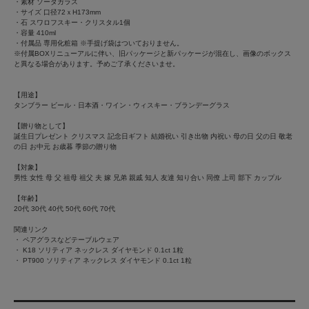
・素材 ソーダガラス
・サイズ 口径72ｘH173mm
・石 スワロフスキー・クリスタル1個
・容量 410ml
・付属品 専用化粧箱 ※手提げ袋はついておりません。
※付属BOXリニューアルに伴い、旧パッケージと新パッケージが混在し、画像のボックス
と異なる場合があります。予めご了承くださいませ。
【用途】
タンブラー ビール・日本酒・ワイン・ウィスキー・ブランデーグラス
【贈り物として】
誕生日プレゼント クリスマス 記念日ギフト 結婚祝い 引き出物 内祝い 母の日 父の日 敬老
の日 お中元 お歳暮 季節の贈り物
【対象】
男性 女性 母 父 祖母 祖父 夫 嫁 兄弟 親戚 知人 友達 知り合い 同僚 上司 部下 カップル
【年齢】
20代 30代 40代 50代 60代 70代
関連リンク
・
ペアグラスなどテーブルウェア
・
K18 ソリティア ネックレス ダイヤモンド 0.1ct 1粒
・
PT900 ソリティア ネックレス ダイヤモンド 0.1ct 1粒