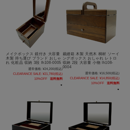
メイクボックス 鏡付き 大容量
裁縫箱 木製 天然木 桐材 ソーイ
木製 持ち運び ブランド おしゃ
ングボックス おしゃれ レトロ
れ 化粧品 収納 3段 lh108-0005
収納 2段 大容量 小物 lh108-
0004
通常価格:
¥24,200
(税込)
通常価格:
¥16,500
(税込)
CLEARANCE SALE:
¥21,780
(税込)
CLEARANCE SALE:
¥14,850
(税込)
10%OFF
送料無料
10%OFF
送料無料