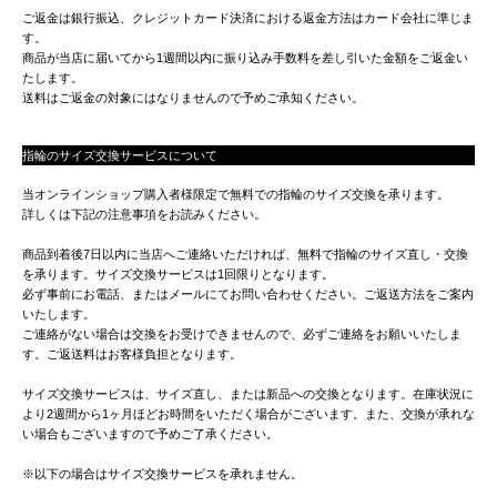
ご返金は銀行振込、クレジットカード決済における返金方法はカード会社に準じま
す。
商品が当店に届いてから1週間以内に振り込み手数料を差し引いた金額をご返金い
たします。
送料はご返金の対象にはなりませんので予めご承知ください。
指輪のサイズ交換サービスについて
当オンラインショップ購入者様限定で無料での指輪のサイズ交換を承ります。
詳しくは下記の注意事項をお読みください。
商品到着後7日以内に当店へご連絡いただければ、無料で指輪のサイズ直し・交換
を承ります。サイズ交換サービスは1回限りとなります。
必ず事前にお電話、またはメールにてお問い合わせください。ご返送方法をご案内
いたします。
ご連絡がない場合は交換をお受けできませんので、必ずご連絡をお願いいたしま
す。ご返送料はお客様負担となります。
サイズ交換サービスは、サイズ直し、または新品への交換となります。在庫状況に
より2週間から1ヶ月ほどお時間をいただく場合がございます。また、交換が承れな
い場合もございますので予めご了承ください。
※以下の場合はサイズ交換サービスを承れません。