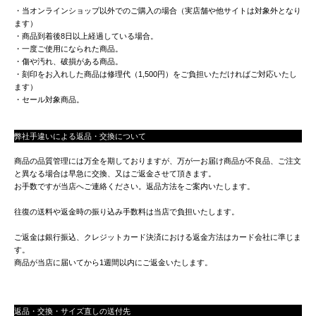
・当オンラインショップ以外でのご購入の場合（実店舗や他サイトは対象外となり
ます）
・商品到着後8日以上経過している場合。
・一度ご使用になられた商品。
・傷や汚れ、破損がある商品。
・刻印をお入れした商品は修理代（1,500円）をご負担いただければご対応いたし
ます）
・セール対象商品。
弊社手違いによる返品・交換について
商品の品質管理には万全を期しておりますが、万が一お届け商品が不良品、ご注文
と異なる場合は早急に交換、又はご返金させて頂きます。
お手数ですが当店へご連絡ください。返品方法をご案内いたします。
往復の送料や返金時の振り込み手数料は当店で負担いたします。
ご返金は銀行振込、クレジットカード決済における返金方法はカード会社に準じま
す。
商品が当店に届いてから1週間以内にご返金いたします。
返品・交換・サイズ直しの送付先