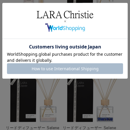
リードディフューザー Selene
リードディフューザー Selene
CALM NIGHT アメジスト レモ
INNER STRENGTH タイガー
ングラス ラベンダー 150mL 詰
アイ ヒノキ カモミール 150mL
め替え ルームフレグランス 芳
本体 ルームフレグランス 芳香
香剤 室内用
剤 室内用 天然石
通常価格:
¥1,980
(税込)
通常価格:
¥5,940
(税込)
CLEARANCE SALE:
¥1,782
(税込)
CLEARANCE SALE:
¥5,346
(税込)
10%OFF
送料無料
10%OFF
送料無料
リードディフューザー Selene
リードディフューザー Selene