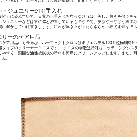
しているので、お手入れには金属研磨剤はご使用にならないで下さい。
ルドジュエリーのお手入れ
食性」に優れていて、日常のお手入れを怠らなければ、美しい輝きを保つ事
。ジュエリーなどは常に体と密着しているものなので、皮脂や汗などが黒ず
湯に溶かしてつけ置きします。汚れが浮き上がったら柔らかい布で水気を取
エリーのケア用品
のケア用品にも最適な、パーフェクトクロスはポリエステル100％超極細繊
能タイプのクリーナークロスです。 クロスの構造は特殊なニッティングシス
りやすく、頑固な油性被膜状の汚れも簡単にクリーンアップします。また、
せん。