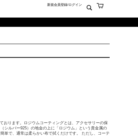
新規会員登録
/
ログイン
ン
ム
er925
よくあるご質問 Q&A
ーチ
アジュエリー
お問合せ
クス
ンズジュエリー
ン
ディースジュエリー
ンキーリング
ャーム
～
グを施しております。ロジウムコーティングとは、アクセサリーの保
（シルバー925）の地金の上に「ロジウム」という貴金属の
簡単で、通常は柔らかい布で拭くだけです。 ただし、コーテ