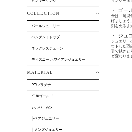
ィングを施
ピンキーリング
・ ゴー
COLLECTION
金は「耐腐
げましょう
剤をぬるま
パールジュエリー
・ ジュ
ペンダントトップ
ジュエリー
ウトした万
ネックレスチェーン
群で拭きと
ど変わりま
ディズニー ハワイアンジュエリー
MATERIAL
PT/プラチナ
K18/ゴールド
シルバー925
├ペアジュエリー
├メンズジュエリー