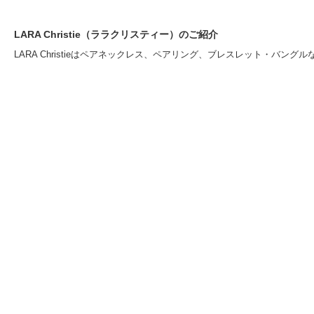
LARA Christie（ララクリスティー）のご紹介
LARA Christieは
ペアネックレス
、
ペアリング
、
ブレスレット・バングル
ン
を取り揃えるブランド公式通販サイトです。シンプルにブランドロゴ
彩なジュエリーをご用意しております。その他、ご自分用・プレゼント
ュエリー、ファッション小物、財布、時計など、ラグジュアリーな最新
る、
ハワイアンジュエリー ディズニーコレクション
も大好評販売中です
ギフトラッピングサービス
ヘルプ
オーダ
お手入れ方法
ご利用
お客様の声
お支払
メールの配信
返品に
会員登録
Q&A
お問い