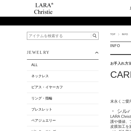
TOP
INFO
ご利用案内
Category
ビュ
テー
ショップガイド
ネックレス
ハ
ペ
INFO
JEWELRY
お支払い・配送について
ピアス・イヤーカ
今
ペ
返品について
リング・指輪
ペ
お手入れ方
ALL
お客様の声
ブレスレット
CAR
ネックレス
ALL
ピアス・イヤーカフ
リング・指輪
末永くご愛
ブレスレット
・ シル
LARA C
ペアジュエリー
護や価値、
皮膜加工を