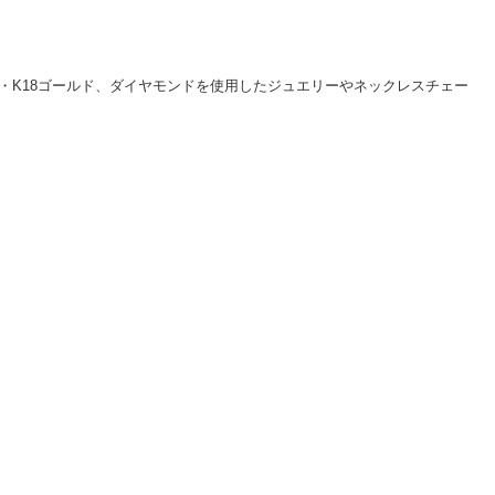
・K18ゴールド、ダイヤモンドを使用した
ジュエリー
や
ネックレスチェー
プレートモチーフなど。長くご愛用頂ける逸品に巡り合って頂ける様、多
ーン
、
指輪
などダイヤやプラチナを使用したハイジュエリー、シルバージ
「ミッキーマウス」の可愛いシルエットがさり気なくデザインされてい
LARA Christieについて
LARA Christie Style
法人のお客様、プレス・メディアの方
個人情報の取り扱いについて
特定商取引法に関する表示
会社概要