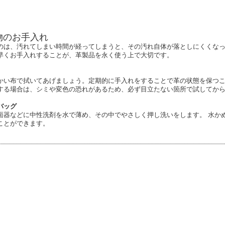
物のお手入れ
のは、汚れてしまい時間が経ってしまうと、その汚れ自体が落としにくくな
早くお手入れすることが、革製品を永く使う上で大切です。
かい布で拭いてあげましょう。定期的に手入れをすることで革の状態を保つこ
する場合は、シミや変色の恐れがあるため、必ず目立たない箇所で試してか
バッグ
面器などに中性洗剤を水で薄め、その中でやさしく押し洗いをします。 水か
ことができます。