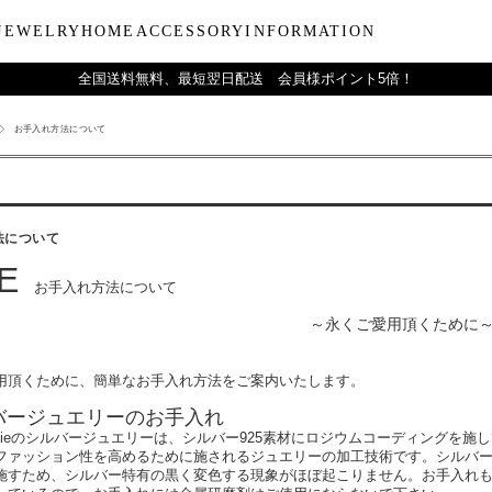
JEWELRY
HOME
ACCESSORY
INFORMATION
全国送料無料、最短翌日配送 会員様ポイント5倍！
お手入れ方法について
ーティー
ブルウェア
LARA Christieについて
Collection
バラエティーギフト
インテリア
LARA Christie Style マガジ
Material
デイリーアイテ
Others
Silv
ンドクリーム
アグラスタンブラー
会社概要
パールジュエリー
今治タオルギフトセット
リードディフューザー
レディースファッション
PT/プラチナ
ジュエリーポ
ケア用品
ペ
フ
治タオル
アビアタンブラー
ギフトラッピングサービス
ペンダントトップ
一輪薔薇ギフトセット
天然石
メンズファッション
K18/ゴールド
リップケース
収納ボッ
メ
アおちょこ
サイトマップ
ネックレスチェーン
テディベアギフトセット
プレゼントギフト
腕時計
ボールペ
レ
法について
ディズニーハワイアン
トラベル
ピ
E
お手入れ方法について
チ
～永くご愛用頂くために
用頂くために、簡単なお手入れ方法をご案内いたします。
バージュエリーのお手入れ
hristieのシルバージュエリーは、シルバー925素材にロジウムコーディン
ファッション性を高めるために施されるジュエリーの加工技術です。シルバー
施すため、シルバー特有の黒く変色する現象がほぼ起こりません。お手入れも