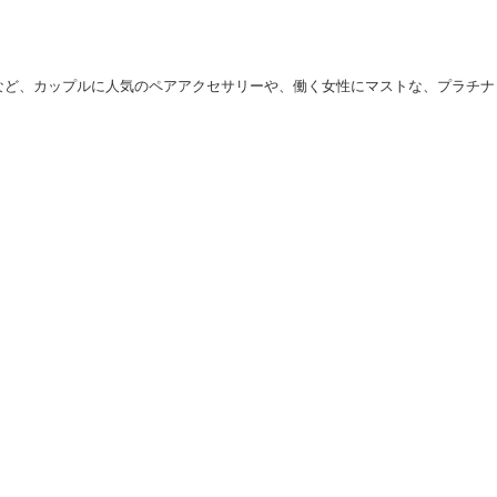
など、カップルに人気の
ペアアクセサリー
や、働く女性にマストな、プラチナ
が刻印されたデザインや、一粒、ハート、リングタイプ、王冠、クロス、月、
用におすすめな
ダイヤモンドネックレス
、
ダイヤモンドピアス
、
プラチナチェ
アイテムをオンラインでご購入いただけます。ディズニーの人気キャラクター
。（全品送料無料、最短翌日配送）
サイトマップ
ーを確認
プラチナムジュエリー
案内
ネックレスチェーン
い・配送について
シルバーコレクション
ついて
ディズニーコレクション
パールコレクション
合わせ
テーブルウェアコレクション