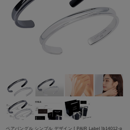
ペアバングル シンプル デザイン [ PAIR Label ]b14012-p