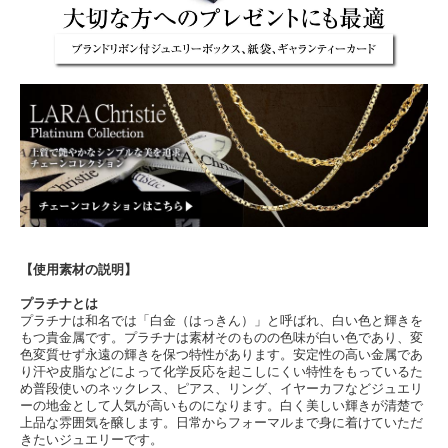
【使用素材の説明】
プラチナとは
プラチナは和名では「白金（はっきん）」と呼ばれ、白い色と輝きを
もつ貴金属です。プラチナは素材そのものの色味が白い色であり、変
色変質せず永遠の輝きを保つ特性があります。安定性の高い金属であ
り汗や皮脂などによって化学反応を起こしにくい特性をもっているた
め普段使いのネックレス、ピアス、リング、イヤーカフなどジュエリ
ーの地金として人気が高いものになります。白く美しい輝きが清楚で
上品な雰囲気を醸します。日常からフォーマルまで身に着けていただ
きたいジュエリーです。