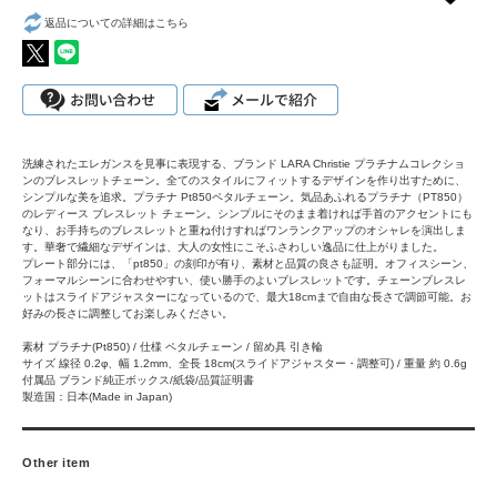
返品についての詳細はこちら
洗練されたエレガンスを見事に表現する、ブランド LARA Christie プラチナムコレクショ
ンのブレスレットチェーン。全てのスタイルにフィットするデザインを作り出すために、
シンプルな美を追求。プラチナ Pt850ペタルチェーン。気品あふれるプラチナ（PT850）
のレディース ブレスレット チェーン。シンプルにそのまま着ければ手首のアクセントにも
なり、お手持ちのブレスレットと重ね付けすればワンランクアップのオシャレを演出しま
す。華奢で繊細なデザインは、大人の女性にこそふさわしい逸品に仕上がりました。
プレート部分には、「pt850」の刻印が有り、素材と品質の良さも証明。オフィスシーン、
フォーマルシーンに合わせやすい、使い勝手のよいブレスレットです。チェーンブレスレ
ットはスライドアジャスターになっているので、最大18cmまで自由な長さで調節可能。お
好みの長さに調整してお楽しみください。
素材 プラチナ(Pt850) / 仕様 ペタルチェーン / 留め具 引き輪
サイズ 線径 0.2φ、幅 1.2mm、全長 18cm(スライドアジャスター・調整可) / 重量 約 0.6g
付属品 ブランド純正ボックス/紙袋/品質証明書
製造国：日本(Made in Japan)
Other item