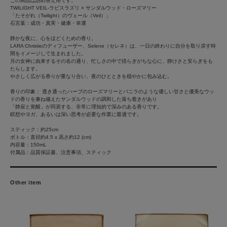
この商品は詰め替え用です。
TWILIGHT VEIL-ラピスラズリ × サンダルウッド・ローズマリー
「たそがれ（Twilight）のヴェール（Veil）」
石言葉：成功・真実・健康・幸運
静かな夜に、心をほどくための香り。
LARA Christieのディフューザー、Selene（セレネ）は、一日の終わりに自分を取り戻す時
間をイメージして生まれました。
月の女神に由来するその名の通り、忙しさの中で揺らぎがちな心に、静けさと安らぎをも
たらします。
やさしく広がる香りが重なり合い、夜のひとときを穏やかに包み込む。
香りの印象： 透き通ったハーブのローズマリーとバニラのような優しい甘さと優美なウッ
ドの香りを兼ね備えたサンダルウッドの調和した落ち着きがあり
「静寂と覚醒」が同居する、非常に理知的で深みのある香りです。
瞑想やヨガ、あるいは深い思考が必要な作業に最適です。
スティック：約25cm
ボトル：直径約4.5 x 高さ約12 (cm)
内容量：150mL
付属品：品質保証書、注意事項、スティック
Other item