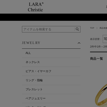
TOP
商品検
ご利用案内
Category
ビュ
テー
ショップガイド
ネックレス
ハ
ペ
表示切替：
JEWELRY
お支払い・配送について
ピアス・イヤーカ
今
ペ
2件中1件～2
返品について
リング・指輪
ペ
ALL
お客様の声
ブレスレット
商品一覧
ネックレス
ALL
ピアス・イヤーカフ
リング・指輪
ブレスレット
ペアジュエリー