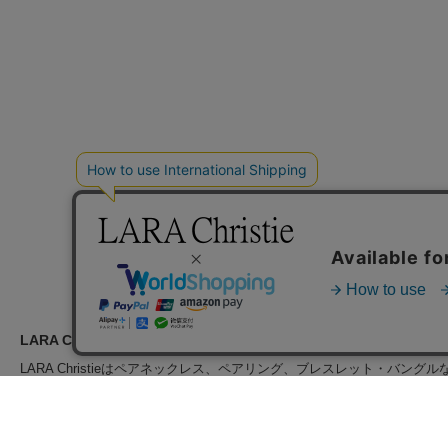
LARA Christie（ララクリスティー）のご紹介
LARA Christieは
ペアネックレス
、
ペアリング
、
ブレスレット・バングル
ン
を取り揃えるブランド公式通販サイトです。シンプルにブランドロゴ
彩なジュエリーをご用意しております。その他、ご自分用・プレゼント
ュエリー、ファッション小物、財布、時計など、ラグジュアリーな最新
る、
ハワイアンジュエリー ディズニーコレクション
も大好評販売中です