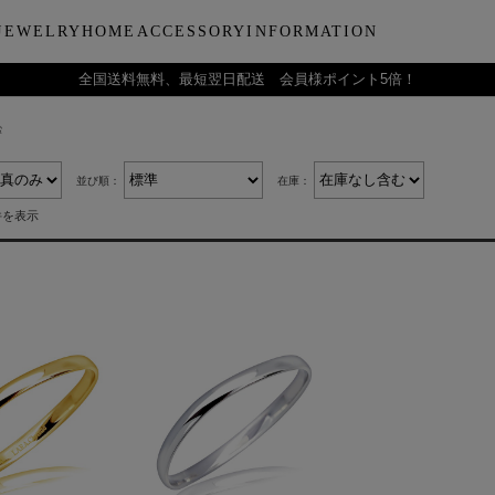
JEWELRY
HOME
ACCESSORY
INFORMATION
全国送料無料、最短翌日配送 会員様ポイント5倍！
索
ーティー
ブルウェア
LARA Christieについて
Collection
バラエティーギフト
インテリア
LARA Christie Style マガジ
Material
デイリーアイテ
Others
Silv
ンドクリーム
アグラスタンブラー
会社概要
パールジュエリー
今治タオルギフトセット
リードディフューザー
レディースファッション
PT/プラチナ
ジュエリーポ
ケア用品
ペ
並び順：
在庫：
フ
治タオル
アビアタンブラー
ギフトラッピングサービス
ペンダントトップ
一輪薔薇ギフトセット
天然石
メンズファッション
K18/ゴールド
リップケース
収納ボッ
メ
件を表示
アおちょこ
サイトマップ
ネックレスチェーン
テディベアギフトセット
プレゼントギフト
腕時計
ボールペ
レ
ディズニーハワイアン
トラベル
ピ
チ