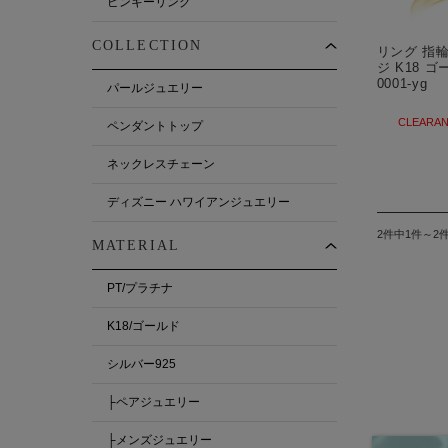
ピンキーリング
COLLECTION
リング 指
ジ K18 ゴー
0001-yg
パールジュエリー
CLEARAN
ペンダントトップ
ネックレスチェーン
ディズニー ハワイアンジュエリー
2件中1件～2
MATERIAL
PT/プラチナ
K18/ゴールド
シルバー925
├ペアジュエリー
├メンズジュエリー