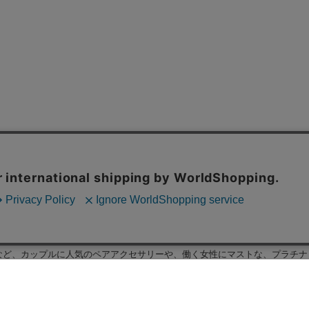
など、カップルに人気の
ペアアクセサリー
や、働く女性にマストな、プラチナ
が刻印されたデザインや、一粒、ハート、リングタイプ、王冠、クロス、月、
用におすすめな
ダイヤモンドネックレス
、
ダイヤモンドピアス
、
プラチナチェ
アイテムをオンラインでご購入いただけます。ディズニーの人気キャラクター
。（全品送料無料、最短翌日配送）