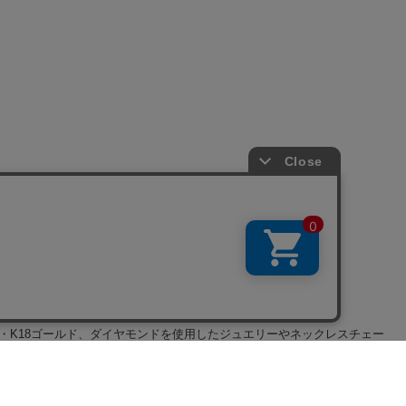
・K18ゴールド、ダイヤモンドを使用した
ジュエリー
や
ネックレスチェー
プレートモチーフなど。長くご愛用頂ける逸品に巡り合って頂ける様、多
ーン
、
指輪
などダイヤやプラチナを使用したハイジュエリー、シルバージ
「ミッキーマウス」の可愛いシルエットがさり気なくデザインされてい