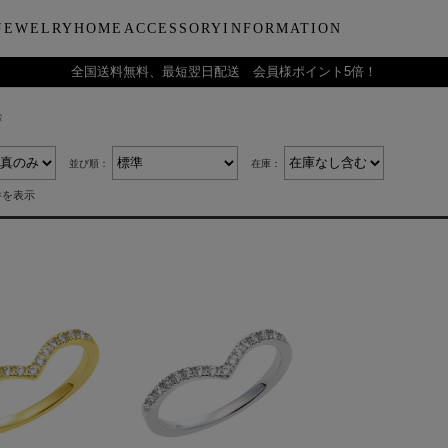
JEWELRY
HOME
ACCESSORY
INFORMATION
全国送料無料、最短翌日配送 会員様ポイント5倍！
索
ーティー
ブルウェア
LARA Christieについて
Collection
バラエティーギフト
インテリア
LARA Christie Style マガジ
Material
デイリーアイテ
Others
Silv
ンドクリーム
アグラスタンブラー
会社概要
パールジュエリー
今治タオルギフトセット
リードディフューザー
レディースファッション
PT/プラチナ
ジュエリーポ
ケア用品
ペ
並び順：
在庫：
フ
治タオル
アビアタンブラー
ギフトラッピングサービス
ペンダントトップ
一輪薔薇ギフトセット
天然石
メンズファッション
K18/ゴールド
リップケース
収納ボッ
メ
件を表示
アおちょこ
サイトマップ
ネックレスチェーン
テディベアギフトセット
プレゼントギフト
腕時計
ボールペ
レ
ディズニーハワイアン
トラベル
ピ
チ