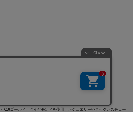
・K18ゴールド、ダイヤモンドを使用した
ジュエリー
や
ネックレスチェー
プレートモチーフなど。長くご愛用頂ける逸品に巡り合って頂ける様、多
ーン
、
指輪
などダイヤやプラチナを使用したハイジュエリー、シルバージ
「ミッキーマウス」の可愛いシルエットがさり気なくデザインされてい