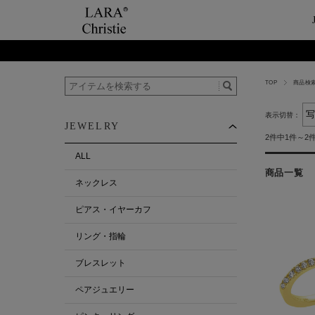
TOP
商品検
ご利用案内
Category
ビュ
テー
ショップガイド
ネックレス
ハ
ペ
表示切替：
JEWELRY
お支払い・配送について
ピアス・イヤーカ
今
ペ
2件中1件～2
返品について
リング・指輪
ペ
ALL
お客様の声
ブレスレット
商品一覧
ネックレス
ALL
ピアス・イヤーカフ
リング・指輪
ブレスレット
ペアジュエリー