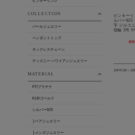
ピンキーリング
COLLECTION
ピンキーリ
ルバー925
字 ジルコニ
パールジュエリー
指輪 3号 5
ペンダントトップ
価格
ネックレスチェーン
ディズニー ハワイアンジュエリー
2件中1件～2
MATERIAL
PT/プラチナ
K18/ゴールド
シルバー925
├ペアジュエリー
├メンズジュエリー