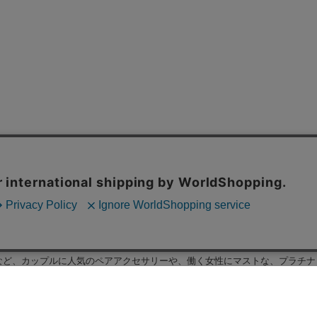
など、カップルに人気の
ペアアクセサリー
や、働く女性にマストな、プラチナ
が刻印されたデザインや、一粒、ハート、リングタイプ、王冠、クロス、月、
用におすすめな
ダイヤモンドネックレス
、
ダイヤモンドピアス
、
プラチナチェ
アイテムをオンラインでご購入いただけます。ディズニーの人気キャラクター
。（全品送料無料、最短翌日配送）