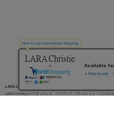
LARA Christie（ララクリスティー）のご紹介
LARA Christieは
ペアネックレス
、
ペアリング
、
ブレスレット・バングル
ン
を取り揃えるブランド公式通販サイトです。シンプルにブランドロゴ
彩なジュエリーをご用意しております。その他、ご自分用・プレゼント
ュエリー、ファッション小物、財布、時計など、ラグジュアリーな最新
る、
ハワイアンジュエリー ディズニーコレクション
も大好評販売中です