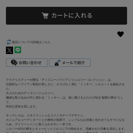
返品についての詳細はこちら
ララクリスティーが贈る「ディズニーハワイアンジュエリー コレクション」は、
伝統的なハワイアン彫刻の美しさに、さりげなく潜む「ミッキー」シルエットを融合させ
た、
大人のためのディズニージュエリー。
繊細な彫り込みの中に現れる「ミッキー」は、身に着ける人だけが知る“秘密の輝き”とし
て、
特別な意味を宿します。
ネックレスは、スタイリッシュなコインモチーフデザイン。
カジュアルコーディネートとの相性が抜群で、シンプルなお洋服と合わせてもサマになる
ため、デイリーシーンに取り入れやすい一本です。
シルバー925の輝きとキュービックジルコニアの煌めきが、洗練された印象を演出します。