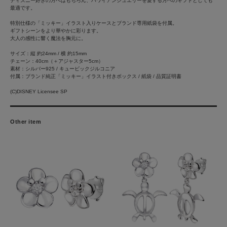
ディズニー好きの方へはもちろん、ハワイアンジュエリーを愛する方へのギフトとしても
最適です。
特別仕様の「ミッキー」イラスト入りケースとブランド専用紙袋を付属。
ギフトシーンをより華やかに彩ります。
大人の感性に響く魔法を胸元に。
サイズ：縦 約24mm / 横 約15mm
チェーン：40cm（＋アジャスター5cm）
素材：シルバー925 / キュービックジルコニア
付属：ブランド純正「ミッキー」イラスト付きボックス / 紙袋 / 品質証明書
(C)DISNEY Licensee SP
Other item