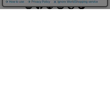
ギフトラッピングサービス
お手入れ方法
メールの配信
会員登録
ヘルプ
オーダーを確認
ご利用案内
お支払い・配送について
返品について
Q&A
お問い合わせ
LARA Christieについて
LARA Christie Style
法人のお客様、プレス・メディアの方
個人情報の取り扱いについて
特定商取引法に関する表示