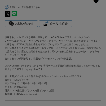
返品についての詳細はこちら
洗練されたエレガンスを見事に表現する、LARA Christieプラチナムコレクション。
Dカラー/エクセレントカット/VSクラス。カラー、カットともに"最上等級"のダイヤモンド
の輝きを、PT950の地金に合わせてシンプルなリングにお仕立ていたしました。
美しい輝きを引き立てる6本爪の一石リングは、上下左右から光を取り込み、指先で浮かん
で見えるくらい凛とした煌めきを放ちます。時代や年齢に捉われることのない、ダイヤモ
ンドジュエリーです。
忘れられない瞬間を彩る、特別なダイヤモンドリングの決定版。
LARA Christie（ララクリスティー）専用ケースと手提げの紙袋を付属としてお付けしてお
りますのでギフトにもおすすめです。
石：天然ダイヤモンド 1石 0.1ct(Dカラー/エクセレントカット/VSクラス)
素材：PT950プラチナ
リングサイズ：7号/9号/11号/13号/15号
サイズ：最大幅4ｍｍ
付属：GGS鑑定書/ブランド純正ボックス/紙袋
製造国：日本(Made in Japan)