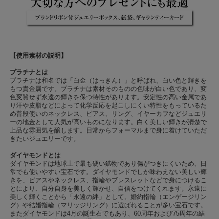
【使用素材の説明】
プラチナとは
プラチナは和名では「白金（はっきん）」と呼ばれ、白い色と輝きを
もつ貴金属です。プラチナは素材そのものの色味が白い色であり、変
色変質せず永遠の輝きを保つ特性があります。安定性の高い金属であ
り汗や皮脂などによって化学反応を起こしにくい特性をもっているた
め普段使いのネックレス、ピアス、リング、イヤーカフなどジュエリ
ーの地金として人気が高いものになります。白く美しい輝きが清楚で
上品な雰囲気を醸します。日常からフォーマルまで身に着けていただ
きたいジュエリーです。
ダイヤモンドとは
ダイヤモンドは地球上で最も硬い鉱物であり傷がつきにくいため、日
常でも使いやすい宝石です。ダイヤモンドでしか味わえない美しい輝
きを、ピアスやネックレス、指輪やブレスレットなどで身につけるこ
とにより、自分自身を美しく輝かせ、自信をつけてくれます。永遠に
美しく輝くことから「永遠の絆」として、婚約指輪（エンゲージリン
グ）や結婚指輪（マリッジリング）に選ばれることが多い宝石です。
またダイヤモンドは4月の誕生石でもあり、60周年および75周年の結