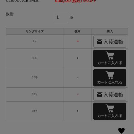
CLEARANCE SALE:
¥108,680
(税込)
5%OFF
数量:
個
リングサイズ
在庫
購入
7号
×
9号
○
11号
○
13号
×
15号
○