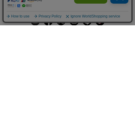
ギフトラッピングサービス
お手入れ方法
メールの配信
会員登録
ヘルプ
オーダーを確認
ご利用案内
お支払い・配送について
返品について
Q&A
お問い合わせ
LARA Christieについて
LARA Christie Style
法人のお客様、プレス・メディアの方
個人情報の取り扱いについて