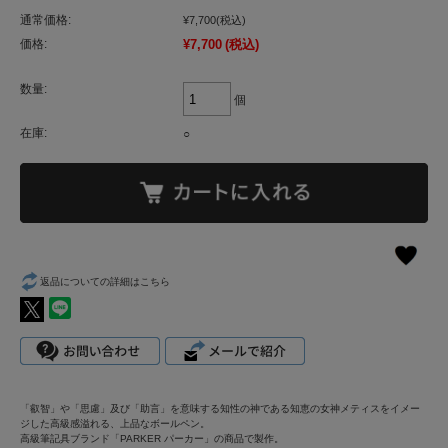
通常価格:
¥7,700
(税込)
価格:
¥7,700
(税込)
数量:
個
在庫:
○
返品についての詳細はこちら
「叡智」や「思慮」及び「助言」を意味する知性の神である知恵の女神メティスをイメー
ジした高級感溢れる、上品なボールペン。
高級筆記具ブランド「PARKER パーカー」の商品で製作。