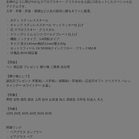
女神のように煌びやかなスワロフスキー・クリスタルを上品に1石セットしたスペシャルな
アイテムです。
入学・卒業・昇進・退職など人生の節目に贈るギフトに最適。
・ ボディ ステンレススチール
・ キャップ ステンレススチール マットラッカー仕上げ
・ 石 スワロフスキー・クリスタル
・ クリップ/トリム:ピンクゴールドプレート仕上げ
・ 機能 ノックタイプ、1/4回転タイプ
・ サイズ 長さ140mm/軸径11mm/重さ20g
・ セットリフィール 19 50369(クインクフロー・ブラックM)1本
・ 付属品 BOX/保証書
【用途】
ペン 筆記具 プレゼント 贈り物 ご褒美 自分用
【贈り物として】
誕生日プレゼント 卒業祝い 入学祝い 就職祝い 昇進祝い 記念日ギフト クリスマス バレン
タインデー ホワイトデー お返し
【対象】
男性 女性 彼氏 彼女 上司 自分 お友達 知人 高校生 大学生 社会人 大人
【年齢】
10代 20代 30代 40代 50代 60代
関連リンク
・
ペアグラス タンブラー
・
ビアグラス ペア