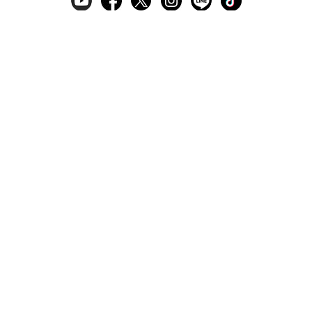
ギフトラッピングサービス
お手入れ方法
メールの配信
会員登録
ヘルプ
オーダーを確認
ご利用案内
お支払い・配送について
返品について
Q&A
お問い合わせ
LARA Christieについて
LARA Christie Style
法人のお客様、プレス・メディアの方
個人情報の取り扱いについて
特定商取引法に関する表示