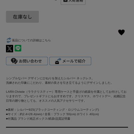
×
返品についての詳細はこちら
シンプルなバー デザインにひねりを加えたシルバー ネックレス。
洗練された印象にこだわり、素材の良さを引き立てるようにデザインしました。
LARA Christie（ララクリスティー）専用ケースと手提げの紙袋を付属としてお付けしてお
りますので、プレゼントギフトにもおすすめです。クリスマス、ホワイトデー、結婚記念
日等の贈り物としても、オススメの人気アクセサリーです。
■素材：シルバー925(ブラックコーティング・ロジウムコーティング)
■サイズ：約2.4×28.4(mm) / 全長：ブラック 50(cm) ホワイト 40(cm)
■付属品 ブランド純正ボックス/紙袋/品質証明書