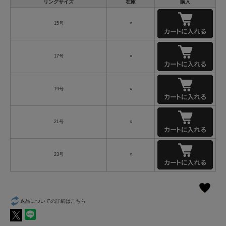
リングサイズ
在庫
購入
15号
○
17号
○
19号
○
21号
○
23号
○
返品についての詳細はこちら