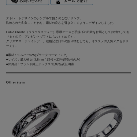
ストレートデザインのシンプルで飽きのこないリング。
洗練された印象にこだわり、素材の良さを引き立てるようにデザインしました。
LARA Christie（ララクリスティー）専用ケースと手提げの紙袋を付属としてお付けしてお
りますので、プレゼントギフトにもおすすめです。
クリスマス、ホワイトデー、結婚記念日等の贈り物としても、オススメの人気アクセサリ
ーです。
■素材：シルバー925(ブラックコーティング)
■サイズ：最大幅 約 3.8mm / 15号～23号(奇数号のみ)
■付属品：ブランド純正ボックス/紙袋/品質証明書
Other item