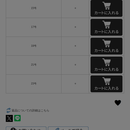
15号
○
17号
○
19号
○
21号
○
23号
○
返品についての詳細はこちら