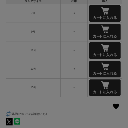
リングサイズ
在庫
購入
7号
○
9号
○
11号
○
13号
○
15号
○
返品についての詳細はこちら