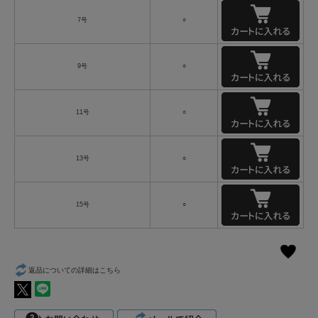
7号
○
9号
○
11号
○
13号
○
15号
○
返品についての詳細はこちら