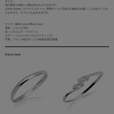
ました。
他の商品や色違いの重ね付けもおすすめです。
LARA Christie（ララクリスティー）専用ケースと手提げの紙袋を付属としてお付けしてお
りますので、ギフトにもおすすめです。
サイズ：幅約1.4mm×厚み1.4mm
素材 ：シルバー925
石：ジルコニア・ペリドット
カラー：シルバー(ロジウムコーティング)
付属：ブランド純正ボックス/紙袋/品質証明書
Other item