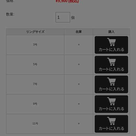
価格:
¥9,900
(税込)
数量:
個
リングサイズ
在庫
購入
3号
○
5号
○
7号
○
9号
○
11号
○