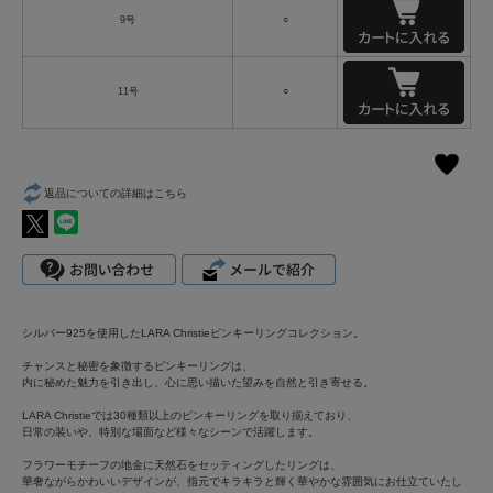
9号
○
11号
○
返品についての詳細はこちら
シルバー925を使用したLARA Christieピンキーリングコレクション。
チャンスと秘密を象徴するピンキーリングは、
内に秘めた魅力を引き出し、心に思い描いた望みを自然と引き寄せる。
LARA Christieでは30種類以上のピンキーリングを取り揃えており、
日常の装いや、特別な場面など様々なシーンで活躍します。
フラワーモチーフの地金に天然石をセッティングしたリングは、
華奢ながらかわいいデザインが、指元でキラキラと輝く華やかな雰囲気にお仕立ていたし