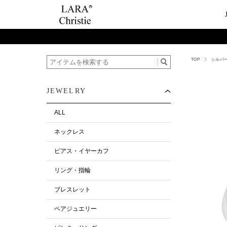
TOP
シルバー
ご利用案内
Category
ビュ
テー
ショップガイド
ネックレス
ハ
ペ
JEWELRY
お支払い・配送について
ピアス・イヤーカ
今
ペ
返品について
リング・指輪
ペ
ALL
お客様の声
ブレスレット
ネックレス
ALL
ピアス・イヤーカフ
リング・指輪
ブレスレット
ペアジュエリー