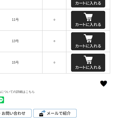
11号
○
13号
○
15号
○
品についての詳細はこちら