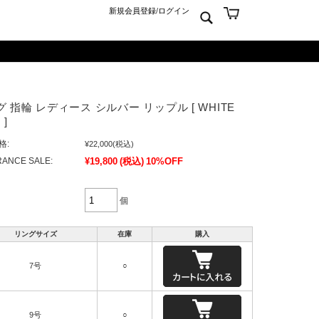
新規会員登録
/
ログイン
ン
ム
er925
よくあるご質問 Q&A
 指輪 レディース シルバー リップル [ WHITE
ーチ
アジュエリー
お問合せ
 ]
クス
ンズジュエリー
格:
¥22,000
(税込)
ン
ディースジュエリー
ANCE SALE:
¥19,800
(税込)
10%OFF
ンキーリング
ャーム
個
リングサイズ
在庫
購入
7号
○
9号
○