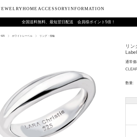
JEWELRY
HOME
ACCESSORY
INFORMATION
全国送料無料、最短翌日配送 会員様ポイント5倍！
925
ホワイトレーベル
リング・指輪
ーティー
ブルウェア
LARA Christieについて
Collection
バラエティーギフト
インテリア
LARA Christie Style マガジ
Material
デイリーアイテ
Others
Silv
リング
ンドクリーム
アグラスタンブラー
会社概要
パールジュエリー
今治タオルギフトセット
リードディフューザー
レディースファッション
PT/プラチナ
ジュエリーポ
ケア用品
ペ
Label
フ
治タオル
アビアタンブラー
ギフトラッピングサービス
ペンダントトップ
一輪薔薇ギフトセット
天然石
メンズファッション
K18/ゴールド
リップケース
収納ボッ
メ
通常価
アおちょこ
サイトマップ
ネックレスチェーン
テディベアギフトセット
プレゼントギフト
腕時計
ボールペ
レ
CLEAR
ディズニーハワイアン
トラベル
ピ
チ
数量: