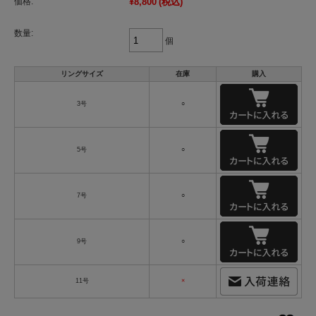
価格:
¥8,800
(税込)
数量:
個
リングサイズ
在庫
購入
3号
○
5号
○
7号
○
9号
○
11号
×