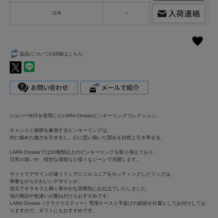
11号
×
返品についての詳細はこちら
シルバー925を使用したLARA Christieピンキーリングコレクション。
チャンスと秘密を象徴するピンキーリングは、
内に秘めた魅力を引き出し、心に思い描いた望みを自然と引き寄せる。
LARA Christieでは30種類以上のピンキーリングを取り揃えており、
日常の装いや、特別な場面など様々なシーンで活躍します。
サイドでデザインの違うリングにジルコニアをセッティングしたリングは、
華奢ながらかわいいデザインが、
指元でキラキラと輝く華やかな雰囲気にお仕立ていたしました。
他の商品や色違いの重ね付けもおすすめです。
LARA Christie（ララクリスティー）専用ケースと手提げの紙袋を付属としてお付けしてお
りますので、ギフトにもおすすめです。