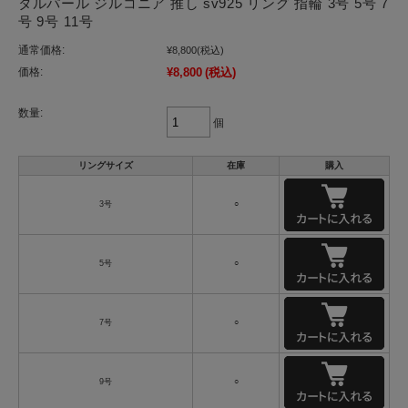
タルパール ジルコニア 推し sv925 リング 指輪 3号 5号 7
号 9号 11号
通常価格:
¥8,800
(税込)
価格:
¥8,800
(税込)
数量:
個
リングサイズ
在庫
購入
3号
○
5号
○
7号
○
9号
○