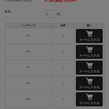
CLEARANCE SALE:
¥7,920
(税込)
10%OFF
数量:
個
リングサイズ
在庫
購入
3号
○
5号
○
7号
○
9号
○
11号
○