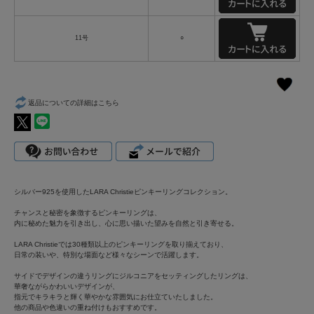
11号
○
返品についての詳細はこちら
シルバー925を使用したLARA Christieピンキーリングコレクション。
チャンスと秘密を象徴するピンキーリングは、
内に秘めた魅力を引き出し、心に思い描いた望みを自然と引き寄せる。
LARA Christieでは30種類以上のピンキーリングを取り揃えており、
日常の装いや、特別な場面など様々なシーンで活躍します。
サイドでデザインの違うリングにジルコニアをセッティングしたリングは、
華奢ながらかわいいデザインが、
指元でキラキラと輝く華やかな雰囲気にお仕立ていたしました。
他の商品や色違いの重ね付けもおすすめです。