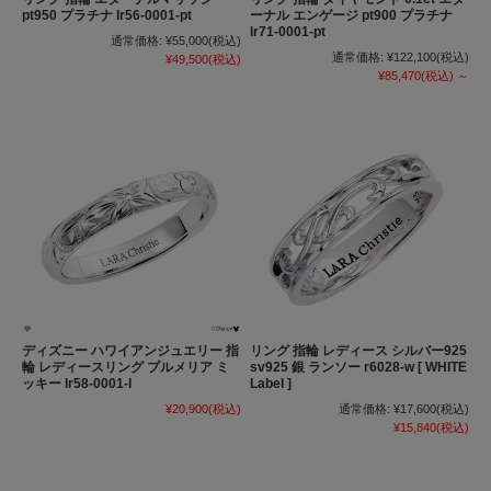
pt950 プラチナ lr56-0001-pt
ーナル エンゲージ pt900 プラチナ
lr71-0001-pt
通常価格:
¥55,000
(税込)
通常価格:
¥122,100
(税込)
¥49,500
(税込)
¥85,470
(税込)
～
ディズニー ハワイアンジュエリー 指
リング 指輪 レディース シルバー925
輪 レディースリング プルメリア ミ
sv925 銀 ランソー r6028-w [ WHITE
ッキー lr58-0001-l
Label ]
¥20,900
(税込)
通常価格:
¥17,600
(税込)
¥15,840
(税込)