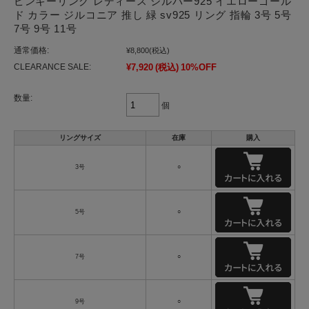
ピンキーリング レディース シルバー925 イエローゴール
ド カラー ジルコニア 推し 緑 sv925 リング 指輪 3号 5号
7号 9号 11号
通常価格:
¥8,800
(税込)
CLEARANCE SALE:
¥7,920
(税込)
10%OFF
数量:
個
リングサイズ
在庫
購入
3号
○
5号
○
7号
○
9号
○