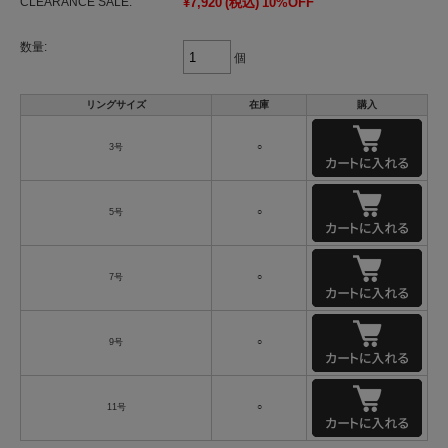
CLEARANCE SALE:
¥7,920
(税込)
10%OFF
数量:
個
リングサイズ
在庫
購入
3号
○
5号
○
7号
○
9号
○
11号
○