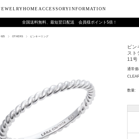
JEWELRY
HOME
ACCESSORY
INFORMATION
全国送料無料、最短翌日配送 会員様ポイント5倍！
925
OTHERS
ピンキーリング
ーティー
ブルウェア
LARA Christieについて
Collection
バラエティーギフト
インテリア
LARA Christie Style マガジ
Material
デイリーアイテ
Others
Silv
ピン
ンドクリーム
アグラスタンブラー
会社概要
パールジュエリー
今治タオルギフトセット
リードディフューザー
レディースファッション
PT/プラチナ
ジュエリーポ
ケア用品
ペ
ストデ
フ
治タオル
アビアタンブラー
ギフトラッピングサービス
ペンダントトップ
一輪薔薇ギフトセット
天然石
メンズファッション
K18/ゴールド
リップケース
収納ボッ
メ
11号
アおちょこ
サイトマップ
ネックレスチェーン
テディベアギフトセット
プレゼントギフト
腕時計
ボールペ
レ
通常価
ディズニーハワイアン
トラベル
ピ
CLEAR
チ
数量: