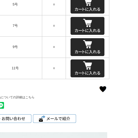
5号
○
7号
○
9号
○
11号
○
品についての詳細はこちら