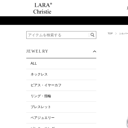
TOP
シルバー
ご利用案内
Category
ビュ
テー
ショップガイド
ネックレス
ハ
ペ
JEWELRY
お支払い・配送について
ピアス・イヤーカ
今
ペ
返品について
リング・指輪
ペ
ALL
お客様の声
ブレスレット
ネックレス
ALL
ピアス・イヤーカフ
リング・指輪
ブレスレット
ペアジュエリー