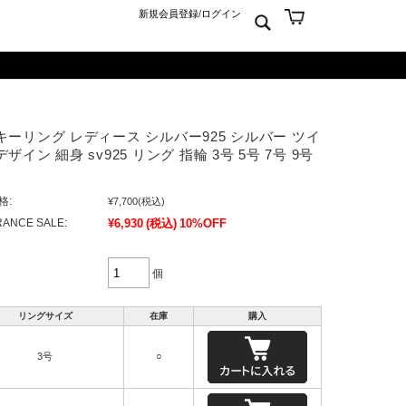
新規会員登録
/
ログイン
ン
ム
er925
よくあるご質問 Q&A
キーリング レディース シルバー925 シルバー ツイ
ーチ
アジュエリー
お問合せ
ザイン 細身 sv925 リング 指輪 3号 5号 7号 9号
クス
ンズジュエリー
ン
ディースジュエリー
格:
¥7,700
(税込)
ンキーリング
ANCE SALE:
¥6,930
(税込)
10%OFF
ャーム
個
リングサイズ
在庫
購入
3号
○