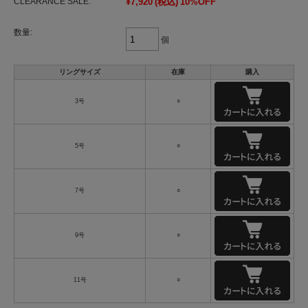
CLEARANCE SALE:
¥7,920
(税込)
10%OFF
数量:
個
リングサイズ
在庫
購入
3号
○
5号
○
7号
○
9号
○
11号
○