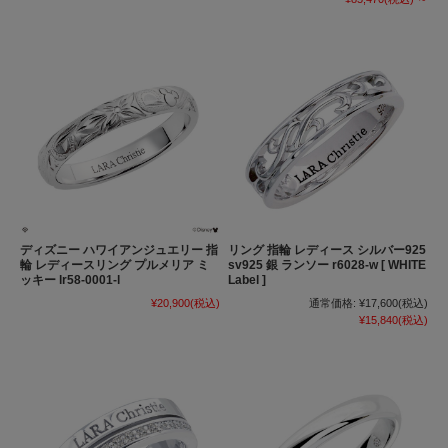
ディズニー ハワイアンジュエリー 指
リング 指輪 レディース シルバー925
輪 レディースリング プルメリア ミ
sv925 銀 ランソー r6028-w [ WHITE
ッキー lr58-0001-l
Label ]
¥20,900
(税込)
通常価格:
¥17,600
(税込)
¥15,840
(税込)