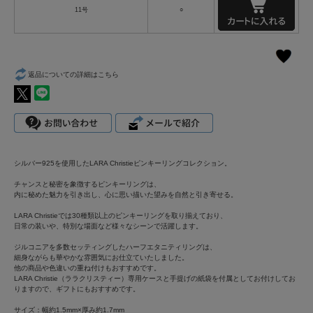
11号
○
返品についての詳細はこちら
シルバー925を使用したLARA Christieピンキーリングコレクション。
チャンスと秘密を象徴するピンキーリングは、
内に秘めた魅力を引き出し、心に思い描いた望みを自然と引き寄せる。
LARA Christieでは30種類以上のピンキーリングを取り揃えており、
日常の装いや、特別な場面など様々なシーンで活躍します。
ジルコニアを多数セッティングしたハーフエタニティリングは、
細身ながらも華やかな雰囲気にお仕立ていたしました。
他の商品や色違いの重ね付けもおすすめです。
LARA Christie（ララクリスティー）専用ケースと手提げの紙袋を付属としてお付けしてお
りますので、ギフトにもおすすめです。
サイズ：幅約1.5mm×厚み約1.7mm