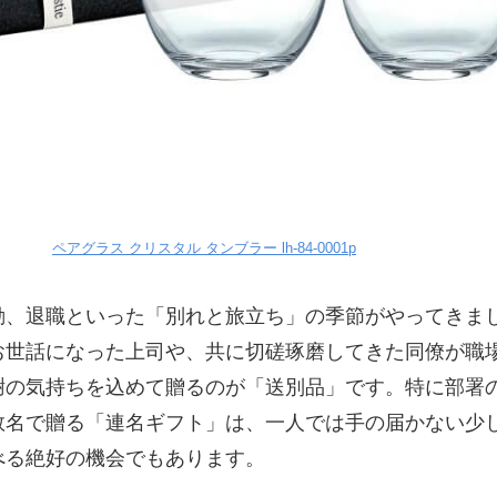
ペアグラス クリスタル タンブラー lh-84-0001p
動、退職といった「別れと旅立ち」の季節がやってきま
お世話になった上司や、共に切磋琢磨してきた同僚が職
謝の気持ちを込めて贈るのが「送別品」です。特に部署
数名で贈る「連名ギフト」は、一人では手の届かない少
べる絶好の機会でもあります。