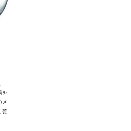
し
場を
のメ
し贅