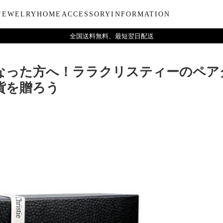
JEWELRY
HOME
ACCESSORY
INFORMATION
全国送料無料、最短翌日配送
ーティー
ブルウェア
LARA Christieについて
Collection
バラエティーギフト
インテリア
LARA Christie Style マガジ
Material
デイリーアイテ
Others
Silv
なった方へ！ララクリスティーのペア
ンドクリーム
アグラスタンブラー
会社概要
パールジュエリー
今治タオルギフトセット
リードディフューザー
レディースファッション
PT/プラチナ
ジュエリーポ
ケア用品
ペ
貨を贈ろう
フ
治タオル
アビアタンブラー
ギフトラッピングサービス
ペンダントトップ
一輪薔薇ギフトセット
天然石
メンズファッション
K18/ゴールド
腕時計
収納ボッ
メ
アおちょこ
サイトマップ
ネックレスチェーン
テディベアギフトセット
プレゼントギフト
ボールペ
レ
ディズニーハワイアン
トラベル
ピ
チ