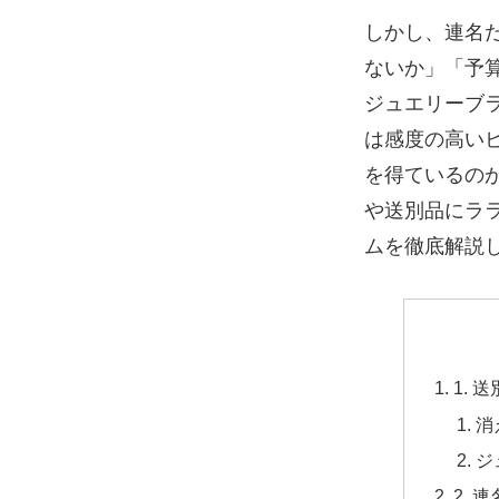
しかし、連名
ないか」「予
ジュエリーブラ
は感度の高い
を得ているの
や送別品にラ
ムを徹底解説
1.
消
ジ
2.