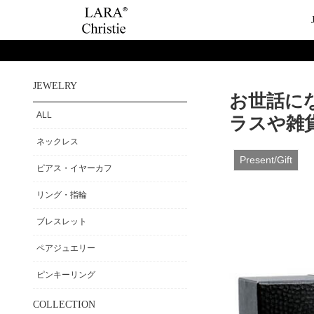
ご利用案内
Category
ビュ
テー
JEWELRY
お世話に
ショップガイド
ネックレス
ハ
ペ
ALL
ラスや雑
お支払い・配送について
ピアス・イヤーカ
今
ペ
ネックレス
返品について
リング・指輪
ペ
Present/Gift
お客様の声
ブレスレット
ピアス・イヤーカフ
ALL
リング・指輪
ブレスレット
ペアジュエリー
ピンキーリング
COLLECTION