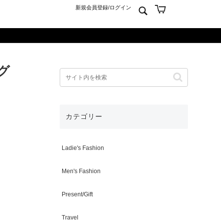
新規会員登録
/
ログイン
ン
ム
er925
よくあるご質問 Q&A
グ
ーチ
アジュエリー
お問合せ
クス
ンズジュエリー
ン
ディースジュエリー
ンキーリング
カテゴリー
ャーム
Ladie's Fashion
Men's Fashion
Present/Gift
Travel