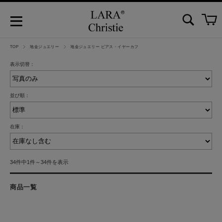
TOP
地金ジュエリー
地金ジュエリー ピアス・イヤーカフ
表示切替：
並び順：
在庫：
34件中1件～34件を表示
商品一覧