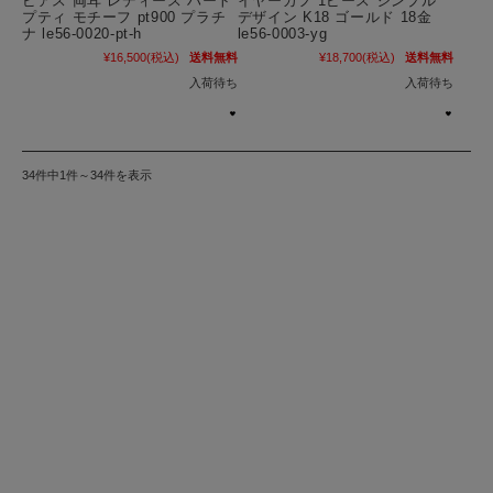
ピアス 両耳 レディース ハート
イヤーカフ 1ピース シンプル
プティ モチーフ pt900 プラチ
デザイン K18 ゴールド 18金
ナ le56-0020-pt-h
le56-0003-yg
¥16,500
(税込)
送料無料
¥18,700
(税込)
送料無料
入荷待ち
入荷待ち
34件中1件～34件を表示