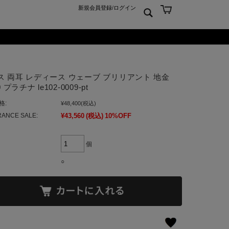
新規会員登録
/
ログイン
ン
ム
er925
よくあるご質問 Q&A
ス 両耳 レディース ウェーブ ブリリアント 地金
ーチ
アジュエリー
お問合せ
0 プラチナ le102-0009-pt
クス
ンズジュエリー
格:
¥48,400
(税込)
ン
ディースジュエリー
ANCE SALE:
¥43,560
(税込)
10%OFF
ンキーリング
ャーム
個
○