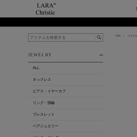
TOP
プラチ
ご利用案内
Category
ビュ
テー
ショップガイド
ネックレス
ハ
ペ
JEWELRY
お支払い・配送について
ピアス・イヤーカ
今
ペ
返品について
リング・指輪
ペ
ALL
お客様の声
ブレスレット
ネックレス
ALL
ピアス・イヤーカフ
リング・指輪
ブレスレット
ペアジュエリー