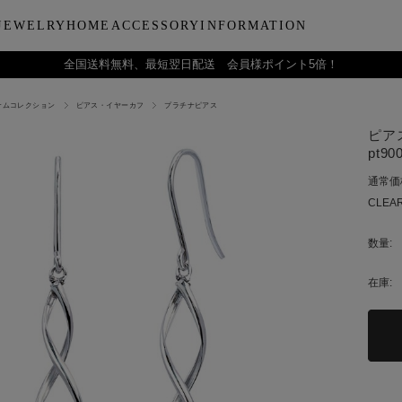
JEWELRY
HOME
ACCESSORY
INFORMATION
全国送料無料、最短翌日配送 会員様ポイント5倍！
ナムコレクション
ピアス・イヤーカフ
プラチナピアス
ーティー
ブルウェア
LARA Christieについて
Collection
バラエティーギフト
インテリア
LARA Christie Style マガジ
Material
デイリーアイテ
Others
Silv
ピア
ンドクリーム
アグラスタンブラー
会社概要
パールジュエリー
今治タオルギフトセット
リードディフューザー
レディースファッション
PT/プラチナ
ジュエリーポ
ケア用品
ペ
pt90
フ
治タオル
アビアタンブラー
ギフトラッピングサービス
ペンダントトップ
一輪薔薇ギフトセット
天然石
メンズファッション
K18/ゴールド
リップケース
収納ボッ
メ
通常価
アおちょこ
サイトマップ
ネックレスチェーン
テディベアギフトセット
プレゼントギフト
腕時計
ボールペ
レ
CLEAR
ディズニーハワイアン
トラベル
ピ
チ
数量:
在庫: