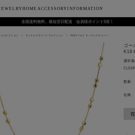
JEWELRY
HOME
ACCESSORY
INFORMATION
全国送料無料、最短翌日配送 会員様ポイント5倍！
ナムコレクション
ネックレスチェーンコレクション
K18ゴールド ネックレスチェーン
ーティー
ブルウェア
LARA Christieについて
Collection
バラエティーギフト
インテリア
LARA Christie Style マガジ
Material
デイリーアイテ
Others
Silv
ゴー
ンドクリーム
アグラスタンブラー
会社概要
パールジュエリー
今治タオルギフトセット
リードディフューザー
レディースファッション
PT/プラチナ
ジュエリーポ
ケア用品
ペ
K18
フ
治タオル
アビアタンブラー
ギフトラッピングサービス
ペンダントトップ
一輪薔薇ギフトセット
天然石
メンズファッション
K18/ゴールド
リップケース
収納ボッ
メ
通常価
アおちょこ
サイトマップ
ネックレスチェーン
テディベアギフトセット
プレゼントギフト
腕時計
ボールペ
レ
CLEAR
ディズニーハワイアン
トラベル
ピ
チ
数量:
在庫: