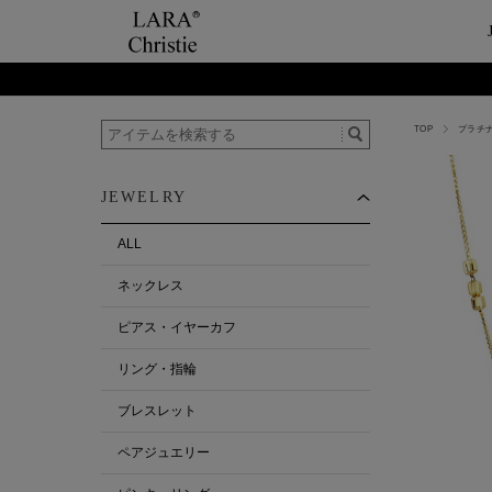
TOP
プラチ
ご利用案内
Category
ビュ
テー
ショップガイド
ネックレス
ハ
ペ
JEWELRY
お支払い・配送について
ピアス・イヤーカ
今
ペ
返品について
リング・指輪
ペ
ALL
お客様の声
ブレスレット
ネックレス
ALL
ピアス・イヤーカフ
リング・指輪
ブレスレット
ペアジュエリー