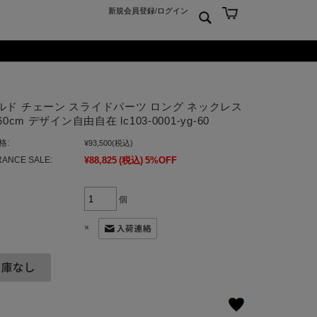
新規会員登録
/
ログイン
ン
ム
er925
よくあるご質問 Q&A
ルド チェーン スライドパーツ ロング ネックレス
ーチ
アジュエリー
お問合せ
 60cm デザイン自由自在 lc103-0001-yg-60
クス
ンズジュエリー
格:
¥93,500
(税込)
ン
ディースジュエリー
ANCE SALE:
¥88,825
(税込)
5%OFF
ンキーリング
ャーム
個
×