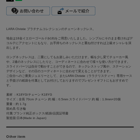
LARA Christie プラチナムコレクションのチェーンネックレス。
地金は18金イエローゴールド(k18)をご用意いたしました。シンプルにそのまま着ければデ
コルテにアクセントにもなり、お手持ちのネックレスと重ね付けすれば上級オシャレを演
出します。
ロングネックレスは、二重にしてもお楽しみいただけます。幅を少し変てチョーカー風
や、2連のネックレスにしたりと、コーディネートに合わせて様々な使い方ができます。
スライドパーツは自分で動かすことができるので、ネックレストップ風や、ステーション
デザインなど、その日のコーディネートに合わせて変えることができます。
ご自分へのご褒美ジュエリーとして、またLARA Christie（ララクリスティー）専用ケース
と手提げの紙袋を付属としてお付けしておりますのでプレゼントギフトにもおすすめで
す。
素材 ：K18YG/チェーン K18YG
サイズ：全長 70cm チェーン 約 幅：0.5mm スライドパーツ 約 幅：1.9mm×20個
重量：約 1.7g
留め具:引き輪
付属:ブランド純正ボックス/紙袋/品質証明書
製造国:日本(Made in Japan)
Other item