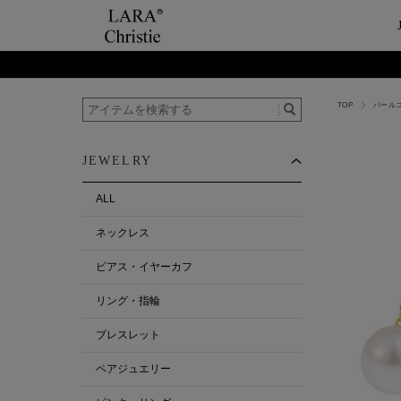
TOP
パール
ご利用案内
Category
ビュ
テー
ショップガイド
ネックレス
ハ
ペ
JEWELRY
お支払い・配送について
ピアス・イヤーカ
今
ペ
返品について
リング・指輪
ペ
ALL
お客様の声
ブレスレット
ネックレス
ALL
ピアス・イヤーカフ
リング・指輪
ブレスレット
ペアジュエリー