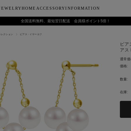
JEWELRY
HOME
ACCESSORY
INFORMATION
全国送料無料、最短翌日配送 会員様ポイント5倍！
コレクション
ピアス・イヤーカフ
ーティー
ブルウェア
LARA Christieについて
Collection
バラエティーギフト
インテリア
LARA Christie Style マガジ
Material
デイリーアイテ
Others
Silv
ピアス
ンドクリーム
アグラスタンブラー
会社概要
パールジュエリー
今治タオルギフトセット
リードディフューザー
レディースファッション
PT/プラチナ
ジュエリーポ
ケア用品
ペ
アス 
フ
治タオル
アビアタンブラー
ギフトラッピングサービス
ペンダントトップ
一輪薔薇ギフトセット
天然石
メンズファッション
K18/ゴールド
リップケース
収納ボッ
メ
通常価
アおちょこ
サイトマップ
ネックレスチェーン
テディベアギフトセット
プレゼントギフト
腕時計
ボールペ
レ
価格:
ディズニーハワイアン
トラベル
ピ
チ
数量:
在庫: