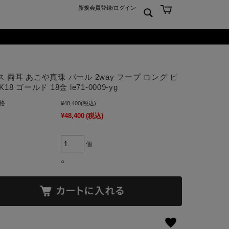
新規会員登録
/
ログイン
ン
ム
er925
よくあるご質問 Q&A
 両耳 あこや真珠 パール 2way フープ ロング ピ
ーチ
アジュエリー
お問合せ
K18 ゴールド 18金 le71-0009-yg
クス
ンズジュエリー
格:
¥48,400
(税込)
ン
ディースジュエリー
¥48,400
(税込)
ンキーリング
ャーム
個
○