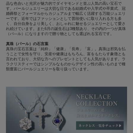
品な色合いと光沢が魅力的でダイヤモンドと並ぶ人気の高い宝石で
す。パールジュエリーは大切な日である結婚式や入学式や卒業式、冠
婚葬祭とフォーマルからカジュアルまで幅広く活躍する万能ジュエリ
ーです。近年ではファッションとして普段使いに取り入れる方も多
く、自分自身をより美しく、おしゃれに魅せるジュエリーとして愛さ
れ続けています。また6月の誕生石は3種類あり、その内の一つが真珠
（パ―ル）になりますので贈り物としても選ばれる宝石です。
真珠（パール）の石言葉
真珠の宝石言葉は「純粋」「健康」「長寿」「富」。真珠は邪気を払
うことで女性を守り、安産や健康はもちろん、富をもたらす象徴とも
言われており、大切な方へのプレゼントとしても人気があります。ラ
ラクリスティーではシンプルなものからデザイン性の高いものまで種
類豊富にパールジュエリーを取り扱っています。