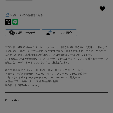
返品についての詳細はこちら
ブランド LARA Christieのパールコレクション。日本が世界に誇る宝石「真珠」。滑らかで
上品な光沢、凛とした佇まいはすべての女性に似合う輝きを放ちます。まさに一生ものに
ふさわしい品質。真珠の女王と呼ばれる、アコヤ真珠をご用意いたしました。
7～8mmのパールが印象的な、シンプルデザインのスルーネックレス。洗練されたデザイン
がどんなコーディネートもワンランク上に格上げします。
あこや本真珠 約7～8mm 3珠 / 地金 K18YG (18金 イエローゴールド)
チェーン あずき 約40cm（K18YG）※アジャスターカン-3cmまで縮小可
特典 スライド式アジャスターチェーン シルバー(SV925) 最大7cm
付属品 ブランド純正ボックス/紙袋/品質証明書
製造国：日本(Made in Japan)
Other item