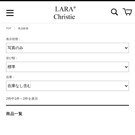
TOP
商品検索
表示切替：
並び順：
在庫：
2件中1件～2件を表示
商品一覧