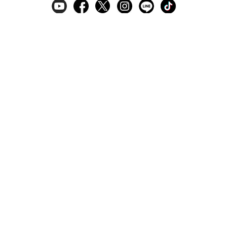
ギフトラッピングサービス
お手入れ方法
メールの配信
会員登録
ヘルプ
オーダーを確認
ご利用案内
お支払い・配送について
返品について
Q&A
お問い合わせ
LARA Christieについて
LARA Christie Style
法人のお客様、プレス・メディアの方
個人情報の取り扱いについて
特定商取引法に関する表示