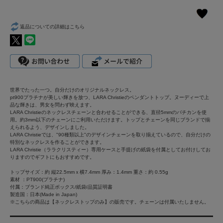
返品についての詳細はこちら
世界でたった一つ。自分だけのオリジナルネックレス。
pt900プラチナが美しい輝きを放つ、LARA Christieのペンダントトップ。ヌーディーで上
品な輝きは、男女を問わず映えます。
LARA Christieのネックレスチェーンと合わせることができる、直径5mmのバチカンを使
用。約3mm以下のチェーンにご利用いただけます。トップとチェーンを同じブランドで揃
えられるよう、デザインしました。
LARA Christieでは、"90種類以上"のデザインチェーンを取り揃えているので、自分だけの
特別なネックレスを作ることができます。
LARA Christie（ララクリスティー）専用ケースと手提げの紙袋を付属としてお付けしてお
りますのでギフトにもおすすめです。
トップサイズ：約 縦22.5mmｘ横7.4mm 厚み：1.4mm 重さ：約 0.55g
素材 ：PT900(プラチナ)
付属：ブランド純正ボックス/紙袋/品質証明書
製造国：日本(Made in Japan)
※こちらの商品は【ネックレストップのみ】の販売です。チェーンは付属いたしません。