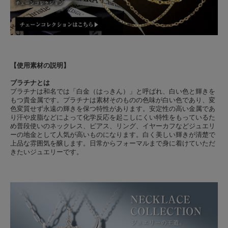
【使用素材の説明】
プラチナとは
プラチナは和名では「白金（はっきん）」と呼ばれ、白い色と輝きを
もつ貴金属です。プラチナは素材そのものの色味が白い色であり、変
色変質せず永遠の輝きを保つ特性があります。安定性の高い金属であ
り汗や皮脂などによって化学反応を起こしにくい特性をもっているた
め普段使いのネックレス、ピアス、リング、イヤーカフなどジュエリ
ーの地金として人気が高いものになります。白く美しい輝きが清楚で
上品な雰囲気を醸します。日常からフォーマルまで身に着けていただ
きたいジュエリーです。