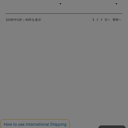
103件中1件～40件を表示
1
2
3
次へ
最後へ