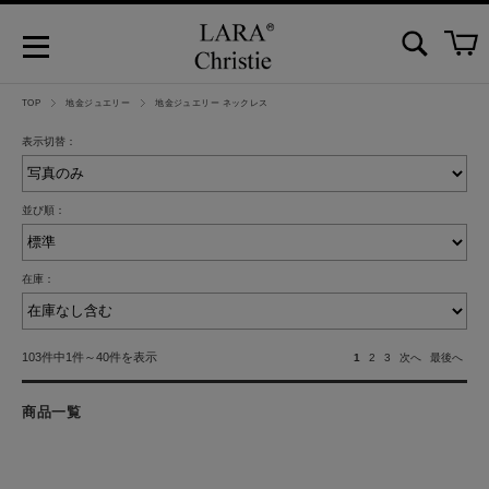
TOP
地金ジュエリー
地金ジュエリー ネックレス
表示切替：
並び順：
在庫：
103件中1件～40件を表示
1
2
3
次へ
最後へ
商品一覧