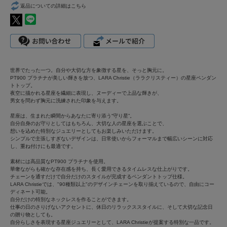
返品についての詳細はこちら
世界でたった一つ。自分や大切な方を象徴する星を、そっと胸元に。
PT900 プラチナが美しい輝きを放つ、LARA Christie（ララクリスティー）の星座ペンダン
トトップ。
夜空に描かれる星座を繊細に表現し、ヌーディーで上品な輝きが、
男女を問わず胸元に洗練された印象を与えます。
星座は、生まれた瞬間からあなたに寄り添う“守り星”。
自分自身のお守りとしてはもちろん、大切な人の星座を選ぶことで、
想いを込めた特別なジュエリーとしてもお楽しみいただけます。
シンプルで主張しすぎないデザインは、日常使いからフォーマルまで幅広いシーンに対応
し、重ね付けにも最適です。
素材には高品質なPT900 プラチナを使用。
華奢ながらも確かな存在感を持ち、長く愛用できるタイムレスな仕上がりです。
チェーンを通すだけで自分だけのスタイルが完成するペンダントトップ仕様。
LARA Christieでは、"90種類以上"のデザインチェーンを取り揃えているので、自由にコー
ディネート可能。
自分だけの特別なネックレスを作ることができます。
仕事の日のさりげないアクセントに、休日のリラックススタイルに、そして大切な記念日
の贈り物としても。
自分らしさを表現する星座ジュエリーとして、LARA Christieが提案する特別な一品です。