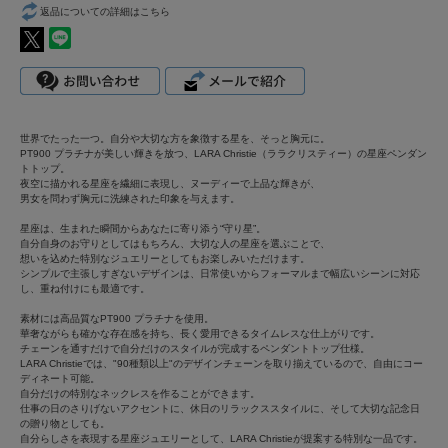
返品についての詳細はこちら
世界でたった一つ。自分や大切な方を象徴する星を、そっと胸元に。
PT900 プラチナが美しい輝きを放つ、LARA Christie（ララクリスティー）の星座ペンダン
トトップ。
夜空に描かれる星座を繊細に表現し、ヌーディーで上品な輝きが、
男女を問わず胸元に洗練された印象を与えます。
星座は、生まれた瞬間からあなたに寄り添う“守り星”。
自分自身のお守りとしてはもちろん、大切な人の星座を選ぶことで、
想いを込めた特別なジュエリーとしてもお楽しみいただけます。
シンプルで主張しすぎないデザインは、日常使いからフォーマルまで幅広いシーンに対応
し、重ね付けにも最適です。
素材には高品質なPT900 プラチナを使用。
華奢ながらも確かな存在感を持ち、長く愛用できるタイムレスな仕上がりです。
チェーンを通すだけで自分だけのスタイルが完成するペンダントトップ仕様。
LARA Christieでは、"90種類以上"のデザインチェーンを取り揃えているので、自由にコー
ディネート可能。
自分だけの特別なネックレスを作ることができます。
仕事の日のさりげないアクセントに、休日のリラックススタイルに、そして大切な記念日
の贈り物としても。
自分らしさを表現する星座ジュエリーとして、LARA Christieが提案する特別な一品です。