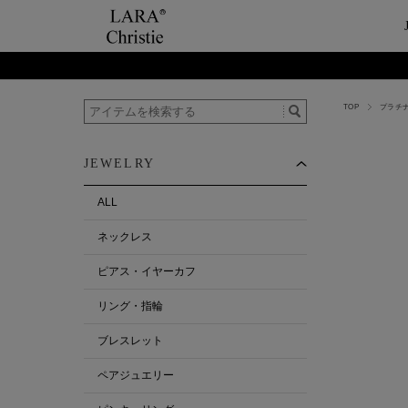
TOP
プラチ
ご利用案内
Category
ビュ
テー
ショップガイド
ネックレス
ハ
ペ
JEWELRY
お支払い・配送について
ピアス・イヤーカ
今
ペ
返品について
リング・指輪
ペ
ALL
お客様の声
ブレスレット
ネックレス
ALL
ピアス・イヤーカフ
リング・指輪
ブレスレット
ペアジュエリー