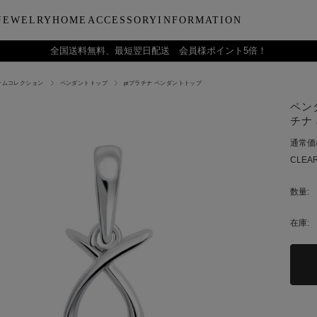
JEWELRY
HOME
ACCESSORY
INFORMATION
全国送料無料、最短翌日配送 会員様ポイント5倍！
ナムコレクション
ペンダントトップ
ptプラチナ ペンダントトップ
ーティー
ブルウェア
LARA Christieについて
Collection
バラエティーギフト
インテリア
LARA Christie Style マガジ
Material
デイリーアイテ
Others
Silv
ペン
ンドクリーム
アグラスタンブラー
会社概要
パールジュエリー
今治タオルギフトセット
リードディフューザー
レディースファッション
PT/プラチナ
ジュエリーポ
ケア用品
ペ
チナ
フ
治タオル
アビアタンブラー
ギフトラッピングサービス
ペンダントトップ
一輪薔薇ギフトセット
天然石
メンズファッション
K18/ゴールド
リップケース
収納ボッ
メ
通常価
アおちょこ
サイトマップ
ネックレスチェーン
テディベアギフトセット
プレゼントギフト
腕時計
ボールペ
レ
CLEAR
ディズニーハワイアン
トラベル
ピ
チ
数量:
在庫: