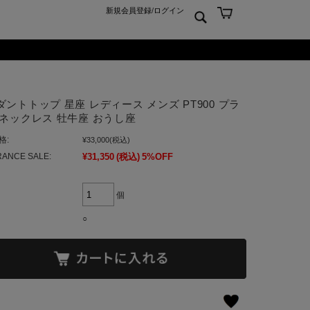
新規会員登録
/
ログイン
ン
ム
er925
よくあるご質問 Q&A
ダントトップ 星座 レディース メンズ PT900 プラ
ーチ
アジュエリー
お問合せ
 ネックレス 牡牛座 おうし座
クス
ンズジュエリー
格:
¥33,000
(税込)
ン
ディースジュエリー
ANCE SALE:
¥31,350
(税込)
5%OFF
ンキーリング
ャーム
個
○