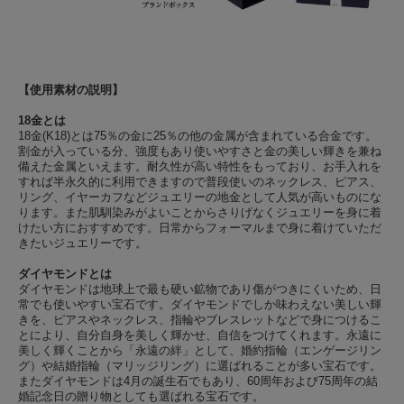
【使用素材の説明】
18金とは
18金(K18)とは75％の金に25％の他の金属が含まれている合金です。
割金が入っている分、強度もあり使いやすさと金の美しい輝きを兼ね
備えた金属といえます。耐久性が高い特性をもっており、お手入れを
すれば半永久的に利用できますので普段使いのネックレス、ピアス、
リング、イヤーカフなどジュエリーの地金として人気が高いものにな
ります。また肌馴染みがよいことからさりげなくジュエリーを身に着
けたい方におすすめです。日常からフォーマルまで身に着けていただ
きたいジュエリーです。
ダイヤモンドとは
ダイヤモンドは地球上で最も硬い鉱物であり傷がつきにくいため、日
常でも使いやすい宝石です。ダイヤモンドでしか味わえない美しい輝
きを、ピアスやネックレス、指輪やブレスレットなどで身につけるこ
とにより、自分自身を美しく輝かせ、自信をつけてくれます。永遠に
美しく輝くことから「永遠の絆」として、婚約指輪（エンゲージリン
グ）や結婚指輪（マリッジリング）に選ばれることが多い宝石です。
またダイヤモンドは4月の誕生石でもあり、60周年および75周年の結
婚記念日の贈り物としても選ばれる宝石です。