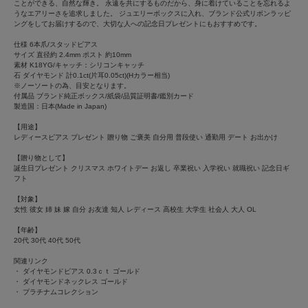
ことができる、自然な輝き。 永遠を共にするものだから、身に着けていることを忘れるよ
うなエアリーさを追求しました。 ジュエリーボックスに入れ、ブランド公式リボンラッピ
ングをしてお届けするので、大切な人への記念日プレゼントにもおすすめです。
仕様 6本爪/スタッドピアス
サイズ 直径約 2.4mm ポスト 約10mm
素材 K18YG/キャッチ：シリコンキャッチ
石 ダイヤモンド 計0.1ct(片耳0.05ct)(Hカラー相当)
※ノーソートの為、目安となります。
付属品 ブランド純正ボックス/紙袋/品質証明書/鑑別カード
製造国：日本(Made in Japan)
【用途】
レディースピアス プレゼント 贈り物 ご褒美 自分用 普段使い 通勤用 デート お出かけ
【贈り物として】
誕生日プレゼント クリスマス ホワイトデー お返し 卒業祝い 入学祝い 就職祝い 記念日ギ
フト
【対象】
女性 彼女 姉 妹 嫁 自分 お友達 知人 レディース 高校生 大学生 社会人 大人 OL
【年齢】
20代 30代 40代 50代
関連リンク
・
ダイヤモンドピアス 0.3ｃｔ ゴールド
・
ダイヤモンドネックレス ゴールド
・
プラチナムコレクション