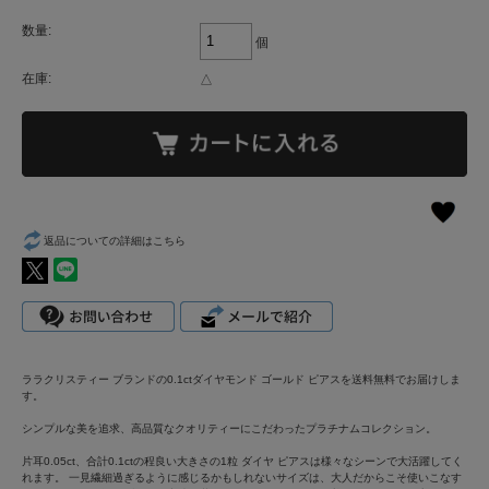
数量:
個
在庫:
△
返品についての詳細はこちら
ララクリスティー ブランドの0.1ctダイヤモンド ゴールド ピアスを送料無料でお届けしま
す。
シンプルな美を追求、高品質なクオリティーにこだわったプラチナムコレクション。
片耳0.05ct、合計0.1ctの程良い大きさの1粒 ダイヤ ピアスは様々なシーンで大活躍してく
れます。 一見繊細過ぎるように感じるかもしれないサイズは、大人だからこそ使いこなす