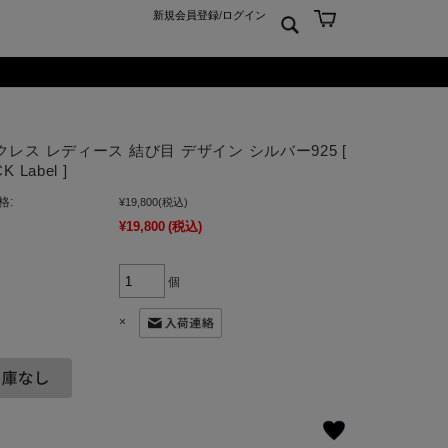
新規会員登録
/
ログイン
ン
ム
er925
よくあるご質問 Q&A
クレス レディース 結び目 デザイン シルバー925 [
ーチ
アジュエリー
お問合せ
K Label ]
クス
ンズジュエリー
格:
¥19,800
(税込)
ン
ディースジュエリー
¥19,800
(税込)
ンキーリング
ャーム
個
×