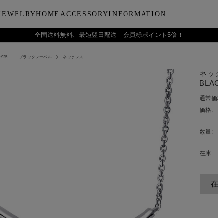
JEWELRY
HOME
ACCESSORY
INFORMATION
全国送料無料、最短翌日配送 会員様ポイント5倍！
925
ブラックレーベル
ネックレス
ーティー
ブルウェア
LARA Christieについて
Collection
バラエティーギフト
インテリア
LARA Christie Style マガジ
Material
デイリーアイテ
Others
Silv
ネッ
ンドクリーム
アグラスタンブラー
会社概要
パールジュエリー
今治タオルギフトセット
リードディフューザー
レディースファッション
PT/プラチナ
ジュエリーポ
ケア用品
ペ
BLAC
フ
治タオル
アビアタンブラー
ギフトラッピングサービス
ペンダントトップ
一輪薔薇ギフトセット
天然石
メンズファッション
K18/ゴールド
リップケース
収納ボッ
メ
通常価
アおちょこ
サイトマップ
ネックレスチェーン
テディベアギフトセット
プレゼントギフト
腕時計
ボールペ
レ
価格:
ディズニーハワイアン
トラベル
ピ
チ
数量:
在庫: