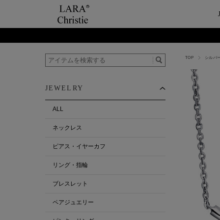
TOP
シルバー
ご利用案内
Category
ビュ
テー
ショップガイド
ネックレス
ハ
ペ
JEWELRY
お支払い・配送について
ピアス・イヤーカ
今
ペ
返品について
リング・指輪
ペ
ALL
お客様の声
ブレスレット
ネックレス
ALL
ピアス・イヤーカフ
リング・指輪
ブレスレット
ペアジュエリー