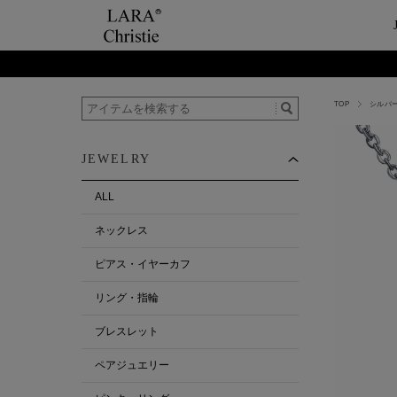
TOP
シルバー
ご利用案内
Category
ビュ
テー
ショップガイド
ネックレス
ハ
ペ
JEWELRY
お支払い・配送について
ピアス・イヤーカ
今
ペ
返品について
リング・指輪
ペ
ALL
お客様の声
ブレスレット
ネックレス
ALL
ピアス・イヤーカフ
リング・指輪
ブレスレット
ペアジュエリー