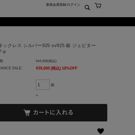
新規会員登録
/
ログイン
ン
ム
er925
よくあるご質問 Q&A
ックレス シルバー925 sv925 銀 ジュピター
ーチ
アジュエリー
お問合せ
7-p
クス
ンズジュエリー
格:
¥44,000
(税込)
ン
ディースジュエリー
ANCE SALE:
¥39,600
(税込)
10%OFF
ンキーリング
ャーム
個
○