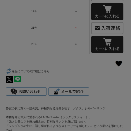
19号
○
21号
×
23号
○
返品についての詳細はこちら
静寂の夜に輝く一筋の光。神秘的な造形美を宿す「ノクス」シルバーリング
本物を知る大人に愛されるLARA Christie（ララクリスティー）。
「強さと美しさを兼ね備えた、特別なリングを身に着けたい」
「シンプルさの中に、語り継がれるようなストーリーを感じたい」という願いを形にした
のが、