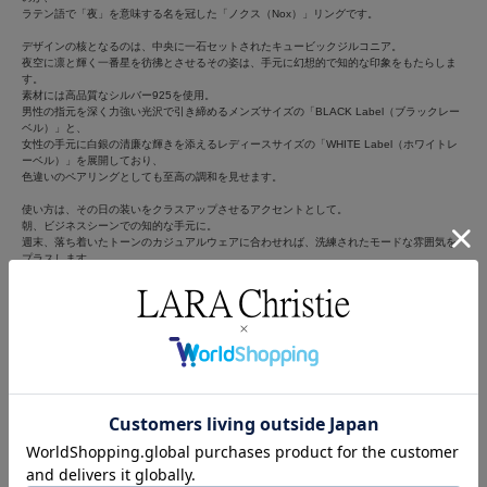
ラテン語で「夜」を意味する名を冠した「ノクス（Nox）」リングです。
デザインの核となるのは、中央に一石セットされたキュービックジルコニア。
夜空に凛と輝く一番星を彷彿とさせるその姿は、手元に幻想的で知的な印象をもたらしま
す。
素材には高品質なシルバー925を使用。
男性の指元を深く力強い光沢で引き締めるメンズサイズの「BLACK Label（ブラックレー
ベル）」と、
女性の手元に白銀の清廉な輝きを添えるレディースサイズの「WHITE Label（ホワイトレ
ーベル）」を展開しており、
色違いのペアリングとしても至高の調和を見せます。
使い方は、その日の装いをクラスアップさせるアクセントとして。
朝、ビジネスシーンでの知的な手元に。
週末、落ち着いたトーンのカジュアルウェアに合わせれば、洗練されたモードな雰囲気を
プラスします。
また、パートナーとサイズ・色違いで揃えることで、
互いを照らし合う星のような、大人な絆を象徴するペアアイテムになります。
このリングは、20代から40代の「芯の強さとエレガンスを大切にする方」に最適です。
重厚感のあるルックスながら、内側まで丁寧に仕上げられた滑らかな着け心地が、
日常に確かな満足感を与えてくれます。
高品質なコーティングがシルバーの輝きを永く守り、時を経ても色褪せない美しさを約束
します。
ブランド純正のボックスとショッパー、品質証明書が付属するため、
誕生日や記念日のギフトとしても、贈る側のセンスが光る逸品です。
自分へのご褒美に、あるいは大切な人への想いを込めて。
LARA Christieが提案する、夜の静寂から生まれた輝きをその指元へ。