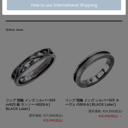
素材：シルバー925（ブラックコーティング）/キュービックジルコニア（ブラック）
サイズ：幅約3.9mm x 厚さ約1.5mm
付属品：ブランド純正ボックス、紙袋、品質証明書
Other item
リング 指輪 メンズ シルバー925
リング 指輪 メンズ シルバー925 ネ
sv925 銀 ランソー r6028-b [
ーヴェ r5904-b [ BLACK Label ]
BLACK Label ]
通常価格:
¥24,200
(税込)
通常価格:
¥17,600
(税込)
¥16,940
(税込)
～
¥15,840
(税込)