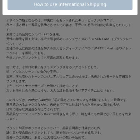
「シンプルさの中に、語り継がれるようなストーリーを感じたい」という願いを形にした
のが、
ラテン語で「夜」を意味する名を冠した「ノクス（Nox）」リングです。
デザインの核となるのは、中央に一石セットされたキュービックジルコニア。
夜空に凛と輝く一番星を彷彿とさせるその姿は、手元に幻想的で知的な印象をもたらしま
す。
素材には高品質なシルバー925を使用。
男性の指元を深く力強い光沢で引き締めるメンズサイズの「BLACK Label（ブラックレー
ベル）」と、
女性の手元に白銀の清廉な輝きを添えるレディースサイズの「WHITE Label（ホワイトレ
ーベル）」を展開しており、
色違いのペアリングとしても至高の調和を見せます。
使い方は、その日の装いをクラスアップさせるアクセントとして。
朝、ビジネスシーンでの知的な手元に。
週末、落ち着いたトーンのカジュアルウェアに合わせれば、洗練されたモードな雰囲気を
プラスします。
また、パートナーとサイズ・色違いで揃えることで、
互いを照らし合う星のような、大人な絆を象徴するペアアイテムになります。
このリングは、20代から40代の「芯の強さとエレガンスを大切にする方」に最適です。
重厚感のあるルックスながら、内側まで丁寧に仕上げられた滑らかな着け心地が、
日常に確かな満足感を与えてくれます。
高品質なコーティングがシルバーの輝きを永く守り、時を経ても色褪せない美しさを約束
します。
ブランド純正のボックスとショッパー、品質証明書が付属するため、
誕生日や記念日のギフトとしても、贈る側のセンスが光る逸品です。
自分へのご褒美に、あるいは大切な人への想いを込めて。