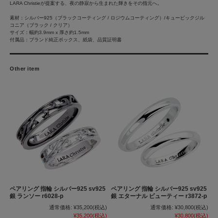
LARA Christieが提案する、夜の静寂から生まれた輝きをその指元へ。
素材：シルバー925（ブラックコーティング / ロジウムコーティング）/キュービックジル
コニア（ブラック / クリア）
サイズ：幅約3.9mm x 厚さ約1.5mm
付属品：ブランド純正ボックス、紙袋、品質証明書
Other item
ペアリング 指輪 シルバー925 sv925
ペアリング 指輪 シルバー925 sv925
銀 ランソー r6028-p
銀 エターナル ビューティー r3872-p
通常価格:
¥35,200
(税込)
通常価格:
¥30,800
(税込)
¥35,200
(税込)
¥30,800
(税込)