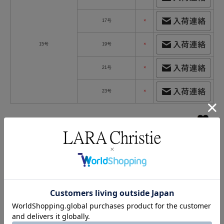
17号
×
15号
19号
×
21号
×
23号
×
返品についての詳細はこちら
静寂の夜に輝く一筋の光。神秘的な造形美を宿す「ノクス」シルバーリング
本物を知る大人に愛されるLARA Christie（ララクリスティー）。
「強さと美しさを兼ね備えた、特別なリングを身に着けたい」