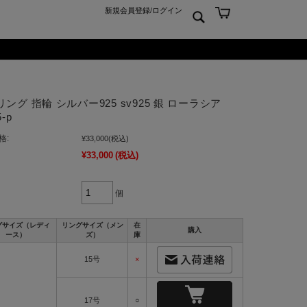
新規会員登録
/
ログイン
ン
ム
er925
よくあるご質問 Q&A
ング 指輪 シルバー925 sv925 銀 ローラシア
ーチ
アジュエリー
お問合せ
5-p
クス
ンズジュエリー
格:
¥33,000
(税込)
ン
ディースジュエリー
¥33,000
(税込)
ンキーリング
ャーム
個
グサイズ（レディ
リングサイズ（メン
在
購入
ース）
ズ）
庫
15号
×
17号
○