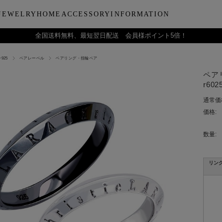
JEWELRY
HOME
ACCESSORY
INFORMATION
全国送料無料、最短翌日配送 会員様ポイント5倍！
925
ペアレーベル
ペアリング・指輪ペア
ーティー
ブルウェア
LARA Christieについて
Collection
バラエティーギフト
インテリア
LARA Christie Style マガジ
Material
デイリーアイテ
Others
Silv
ペアリ
ンドクリーム
アグラスタンブラー
会社概要
パールジュエリー
今治タオルギフトセット
リードディフューザー
レディースファッション
PT/プラチナ
ジュエリーポ
ケア用品
ペ
r602
フ
治タオル
アビアタンブラー
ギフトラッピングサービス
ペンダントトップ
一輪薔薇ギフトセット
天然石
メンズファッション
K18/ゴールド
リップケース
収納ボッ
メ
通常価
アおちょこ
サイトマップ
ネックレスチェーン
テディベアギフトセット
プレゼントギフト
腕時計
ボールペ
レ
価格:
ディズニーハワイアン
トラベル
ピ
チ
数量:
リン