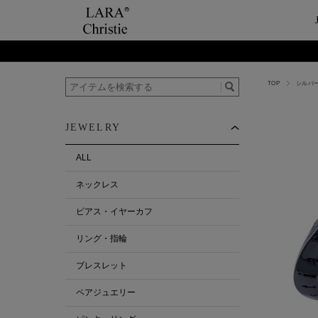
TOP
シルバー
ご利用案内
Category
ビュ
テー
ショップガイド
ネックレス
ハ
ペ
JEWELRY
お支払い・配送について
ピアス・イヤーカ
今
ペ
返品について
リング・指輪
ペ
ALL
お客様の声
ブレスレット
ネックレス
ALL
ピアス・イヤーカフ
リング・指輪
ブレスレット
ペアジュエリー