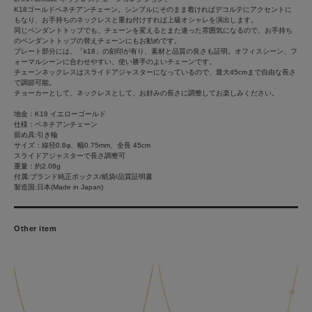
K18ゴールドベネチアンチェーン。シンプルにそのまま着ければデコルテにアクセントに
もなり、お手持ちのネックレスと重ね付けすれば上級オシャレを演出します。
同じペンダントトップでも、チェーンを変えるとまた違った雰囲気になるので、お手持ち
のペンダントトップの替えチェーンにもお勧めです。
プレート部分には、「k18」の刻印が有り、素材と品質の良さも証明。オフィスシーン、フ
ォーマルシーンに合わせやすい、使い勝手のよいチェーンです。
チェーンネックレスはスライドアジャスターになっているので、最大45cmまで自由な長さ
で調節可能。
チョーカーとして、ネックレスとして、お好みの長さに調整してお楽しみください。
地金：K18 イエローゴールド
仕様：ベネチアンチェーン
留め具:引き輪
サイズ：線径0.8φ、幅0.75mm、全長 45cm
スライドアジャスターで長さ調整可
重量：約2.08g
付属:ブランド純正ボックス/紙袋/品質証明書
製造国:日本(Made in Japan)
Other item