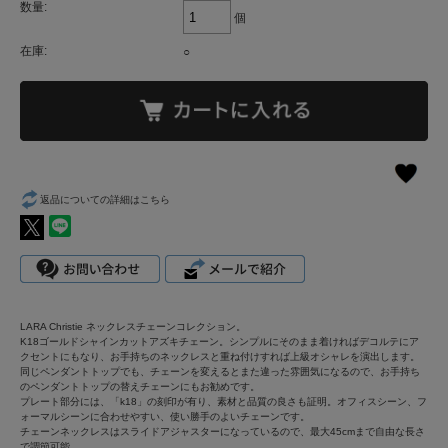
数量:
個
在庫:
○
返品についての詳細はこちら
LARA Christie ネックレスチェーンコレクション。
K18ゴールドシャインカットアズキチェーン。シンプルにそのまま着ければデコルテにア
クセントにもなり、お手持ちのネックレスと重ね付けすれば上級オシャレを演出します。
同じペンダントトップでも、チェーンを変えるとまた違った雰囲気になるので、お手持ち
のペンダントトップの替えチェーンにもお勧めです。
プレート部分には、「k18」の刻印が有り、素材と品質の良さも証明。オフィスシーン、フ
ォーマルシーンに合わせやすい、使い勝手のよいチェーンです。
チェーンネックレスはスライドアジャスターになっているので、最大45cmまで自由な長さ
で調節可能。