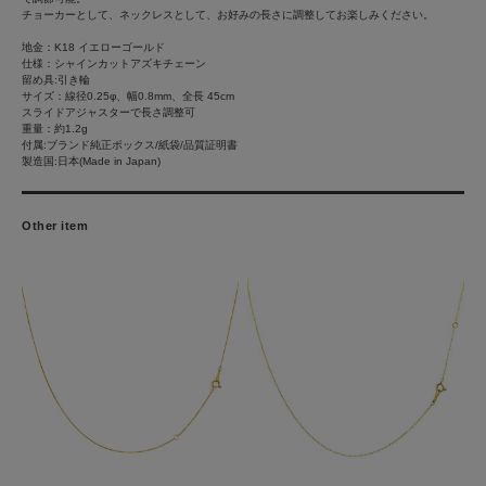
チョーカーとして、ネックレスとして、お好みの長さに調整してお楽しみください。
地金：K18 イエローゴールド
仕様：シャインカットアズキチェーン
留め具:引き輪
サイズ：線径0.25φ、幅0.8mm、全長 45cm
スライドアジャスターで長さ調整可
重量：約1.2g
付属:ブランド純正ボックス/紙袋/品質証明書
製造国:日本(Made in Japan)
Other item