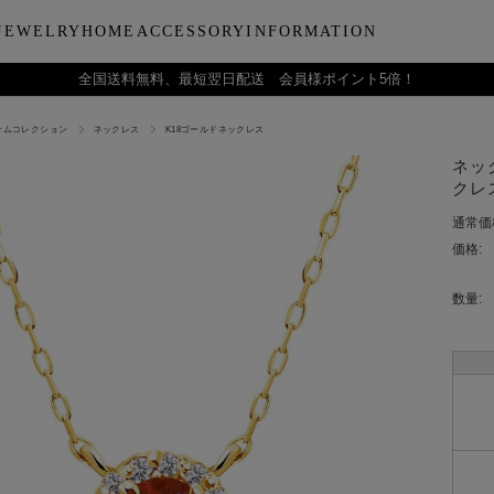
JEWELRY
HOME
ACCESSORY
INFORMATION
全国送料無料、最短翌日配送 会員様ポイント5倍！
ナムコレクション
ネックレス
K18ゴールドネックレス
ーティー
ブルウェア
LARA Christieについて
Collection
バラエティーギフト
インテリア
LARA Christie Style マガジ
Material
デイリーアイテ
Others
Silv
ネック
ンドクリーム
アグラスタンブラー
会社概要
パールジュエリー
今治タオルギフトセット
リードディフューザー
レディースファッション
PT/プラチナ
ジュエリーポ
ケア用品
ペ
クレス
フ
治タオル
アビアタンブラー
ギフトラッピングサービス
ペンダントトップ
一輪薔薇ギフトセット
天然石
メンズファッション
K18/ゴールド
リップケース
収納ボッ
メ
通常価
アおちょこ
サイトマップ
ネックレスチェーン
テディベアギフトセット
プレゼントギフト
腕時計
ボールペ
レ
価格:
ディズニーハワイアン
トラベル
ピ
チ
数量: