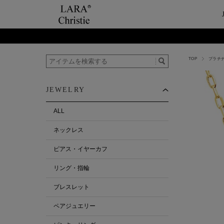
TOP
プラチ
ご利用案内
Category
ビュ
テー
ショップガイド
ネックレス
ハ
ペ
JEWELRY
お支払い・配送について
ピアス・イヤーカ
今
ペ
返品について
リング・指輪
ペ
ALL
お客様の声
ブレスレット
ネックレス
ALL
ピアス・イヤーカフ
リング・指輪
ブレスレット
ペアジュエリー