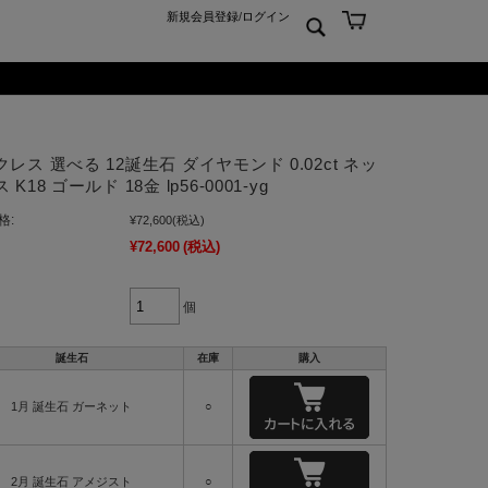
新規会員登録
/
ログイン
ン
ム
er925
よくあるご質問 Q&A
レス 選べる 12誕生石 ダイヤモンド 0.02ct ネッ
ーチ
アジュエリー
お問合せ
 K18 ゴールド 18金 lp56-0001-yg
クス
ンズジュエリー
格:
¥72,600
(税込)
ン
ディースジュエリー
¥72,600
(税込)
ンキーリング
ャーム
個
誕生石
在庫
購入
1月 誕生石 ガーネット
○
2月 誕生石 アメジスト
○