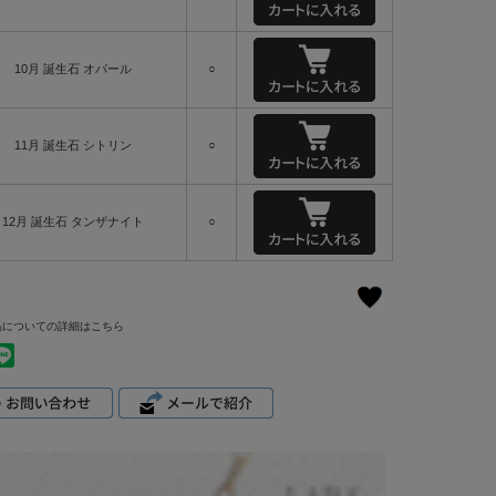
10月 誕生石 オパール
○
11月 誕生石 シトリン
○
12月 誕生石 タンザナイト
○
品についての詳細はこちら