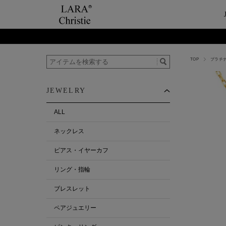
TOP
プラチ
ご利用案内
Category
ビュ
テー
ショップガイド
ネックレス
ハ
ペ
JEWELRY
お支払い・配送について
ピアス・イヤーカ
今
ペ
返品について
リング・指輪
ペ
ALL
お客様の声
ブレスレット
ネックレス
ALL
ピアス・イヤーカフ
リング・指輪
ブレスレット
ペアジュエリー