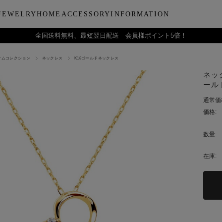
JEWELRY
HOME
ACCESSORY
INFORMATION
全国送料無料、最短翌日配送 会員様ポイント5倍！
ナムコレクション
ネックレス
K18ゴールドネックレス
ーティー
ブルウェア
LARA Christieについて
Collection
バラエティーギフト
インテリア
LARA Christie Style マガジ
Material
デイリーアイテ
Others
Silv
ネック
ンドクリーム
アグラスタンブラー
会社概要
パールジュエリー
今治タオルギフトセット
リードディフューザー
レディースファッション
PT/プラチナ
ジュエリーポ
ケア用品
ペ
ールド 
フ
治タオル
アビアタンブラー
ギフトラッピングサービス
ペンダントトップ
一輪薔薇ギフトセット
天然石
メンズファッション
K18/ゴールド
リップケース
収納ボッ
メ
通常価
アおちょこ
サイトマップ
ネックレスチェーン
テディベアギフトセット
プレゼントギフト
腕時計
ボールペ
レ
価格:
ディズニーハワイアン
トラベル
ピ
チ
数量:
在庫: