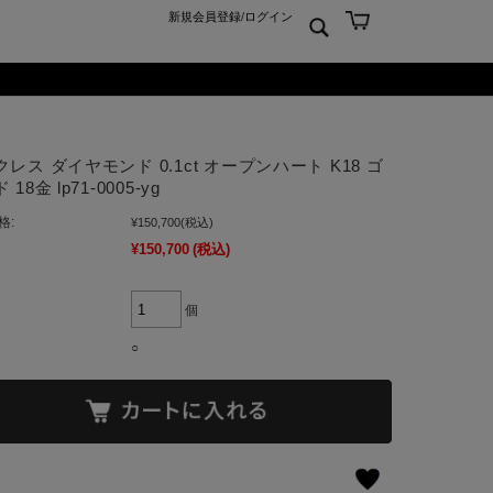
新規会員登録
/
ログイン
ン
ム
er925
よくあるご質問 Q&A
レス ダイヤモンド 0.1ct オープンハート K18 ゴ
ーチ
アジュエリー
お問合せ
18金 lp71-0005-yg
クス
ンズジュエリー
格:
¥150,700
(税込)
ン
ディースジュエリー
¥150,700
(税込)
ンキーリング
ャーム
個
○