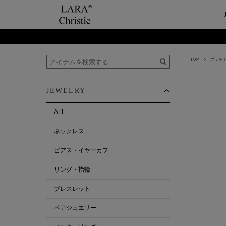
TOP
プラチ
ご利用案内
Category
ビュ
テー
ショップガイド
ネックレス
ハ
ペ
JEWELRY
お支払い・配送について
ピアス・イヤーカ
今
ペ
返品について
リング・指輪
ペ
ALL
お客様の声
ブレスレット
ネックレス
ALL
ピアス・イヤーカフ
リング・指輪
ブレスレット
ペアジュエリー