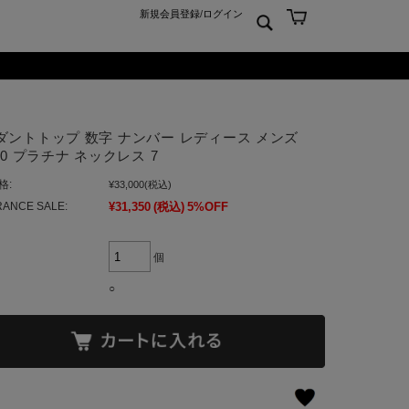
新規会員登録
/
ログイン
ン
ム
er925
よくあるご質問 Q&A
ダントトップ 数字 ナンバー レディース メンズ
ーチ
アジュエリー
お問合せ
00 プラチナ ネックレス 7
クス
ンズジュエリー
格:
¥33,000
(税込)
ン
ディースジュエリー
ANCE SALE:
¥31,350
(税込)
5%OFF
ンキーリング
ャーム
個
○