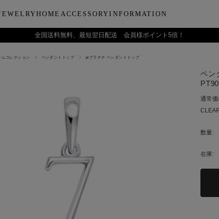
JEWELRY
HOME
ACCESSORY
INFORMATION
全国送料無料、最短翌日配送 会員様ポイント5倍！
ナムコレクション
ペンダントトップ
ptプラチナ ペンダントトップ
ーティー
ブルウェア
LARA Christieについて
Collection
バラエティーギフト
インテリア
LARA Christie Style マガジ
Material
デイリーアイテ
Others
Silv
ペン
ンドクリーム
アグラスタンブラー
会社概要
パールジュエリー
今治タオルギフトセット
リードディフューザー
レディースファッション
PT/プラチナ
ジュエリーポ
ケア用品
ペ
PT9
フ
治タオル
アビアタンブラー
ギフトラッピングサービス
ペンダントトップ
一輪薔薇ギフトセット
天然石
メンズファッション
K18/ゴールド
リップケース
収納ボッ
メ
通常価
アおちょこ
サイトマップ
ネックレスチェーン
テディベアギフトセット
プレゼントギフト
腕時計
ボールペ
レ
CLEAR
ディズニーハワイアン
トラベル
ピ
チ
数量:
在庫: