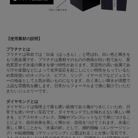
【使用素材の説明】
プラチナとは
プラチナは和名では「白金（はっきん）」と呼ばれ、白い色と輝きを
もつ貴金属です。プラチナは素材そのものの色味が白い色であり、変
色変質せず永遠の輝きを保つ特性があります。安定性の高い金属であ
り汗や皮脂などによって化学反応を起こしにくい特性をもっているた
め普段使いのネックレス、ピアス、リング、イヤーカフなどジュエリ
ーの地金として人気が高いものになります。白く美しい輝きが清楚で
上品な雰囲気を醸します。日常からフォーマルまで身に着けていただ
きたいジュエリーです。
ダイヤモンドとは
ダイヤモンドは地球上で最も硬い鉱物であり傷がつきにくいため、日
常でも使いやすい宝石です。ダイヤモンドでしか味わえない美しい輝
きを、ピアスやネックレス、指輪やブレスレットなどで身につけるこ
とにより、自分自身を美しく輝かせ、自信をつけてくれます。永遠に
美しく輝くことから「永遠の絆」として、婚約指輪（エンゲージリン
グ）や結婚指輪（マリッジリング）に選ばれることが多い宝石です。