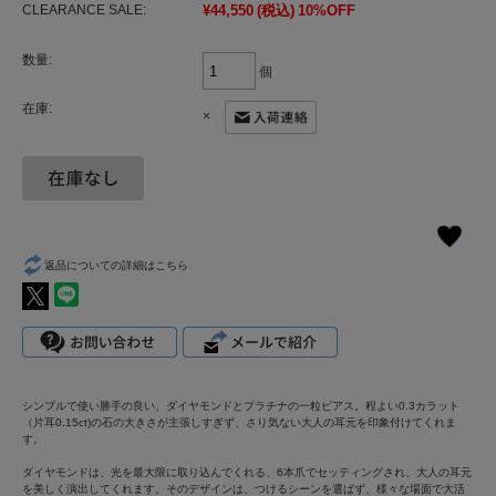
CLEARANCE SALE:
¥44,550
(税込)
10%OFF
数量:
個
在庫:
×
返品についての詳細はこちら
シンプルで使い勝手の良い、ダイヤモンドとプラチナの一粒ピアス。程よい0.3カラット
（片耳0.15ct)の石の大きさが主張しすぎず、さり気ない大人の耳元を印象付けてくれま
す。
ダイヤモンドは、光を最大限に取り込んでくれる、6本爪でセッティングされ、大人の耳元
を美しく演出してくれます。そのデザインは、つけるシーンを選ばず、様々な場面で大活