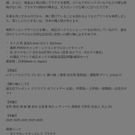
躍。さらに、地金は人気の高いプラチナを使用。ゴールドやピンクゴールドなどの様な色
味がない分、プラチナの純白の輝きは、大人のシックな装いにぴったりです。
永遠を共にするものだから、身に着けていることを忘れるようなエアリーさを追求しまし
た。凛としたたたずまいは、日本の職人技が光ります。
無料ラッピングサービスを施し、純正ボックスとショッパーをお付けしているので、誕生
日やクリスマスなど大切な記念日に女性への贈り物におすすめです。
・ サイズ 約 直径3.3mm ポスト 約10mm
・ 素材 Pt900/キャッチ：シリコンダブルロックキャッチ
・ 石 ダイヤモンド 計0.3ct(片耳0.15ct)（目安 SIクラス・Hカラー相当）
・ 付属品 ブランド純正ボックス/紙袋/品質証明書/鑑別カード
製造国：日本(Made in Japan)
【用途】
レディースピアス プレゼント 贈り物 ご褒美 自分用 普段使い 通勤用 デート お出かけ
【贈り物として】
誕生日プレゼント クリスマス ホワイトデー お返し 卒業祝い 入学祝い 就職祝い 記念日ギ
フト
【対象】
女性 彼女 姉 妹 嫁 自分 お友達 知人 レディース 高校生 大学生 社会人 大人 OL
【年齢】
20代 30代 40代 50代 60代
関連リンク
・
ダイヤモンドネックレス プラチナ